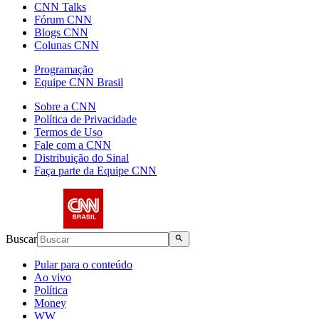
CNN Talks
Fórum CNN
Blogs CNN
Colunas CNN
Programação
Equipe CNN Brasil
Sobre a CNN
Política de Privacidade
Termos de Uso
Fale com a CNN
Distribuição do Sinal
Faça parte da Equipe CNN
Buscar
Pular para o conteúdo
Ao vivo
Política
Money
WW