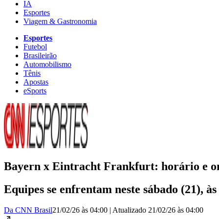
IA
Esportes
Viagem & Gastronomia
Esportes
Futebol
Brasileirão
Automobilismo
Tênis
Apostas
eSports
Bayern x Eintracht Frankfurt: horário e on
Equipes se enfrentam neste sábado (21), às
Da CNN Brasil
21/02/26 às 04:00
|
Atualizado
21/02/26 às 04:00