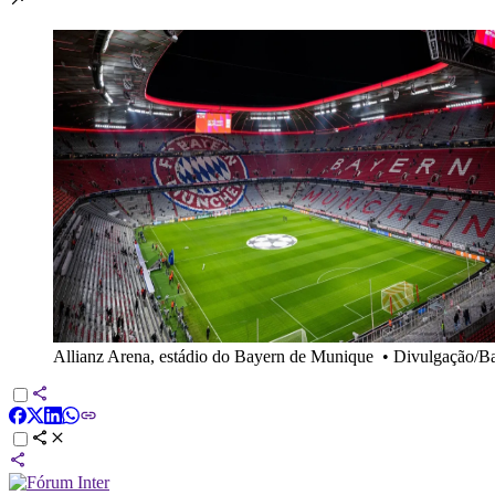
Allianz Arena, estádio do Bayern de Munique
•
Divulgação/B