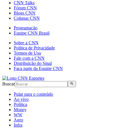
CNN Talks
Fórum CNN
Blogs CNN
Colunas CNN
Programação
Equipe CNN Brasil
Sobre a CNN
Política de Privacidade
Termos de Uso
Fale com a CNN
Distribuição do Sinal
Faça parte da Equipe CNN
Buscar
Pular para o conteúdo
Ao vivo
Política
Money
WW
Agro
Infra