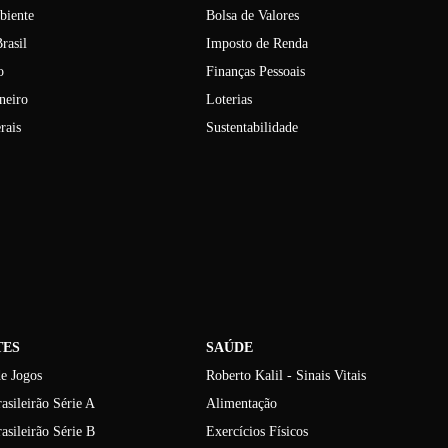
biente
Bolsa de Valores
rasil
Imposto de Renda
o
Finanças Pessoais
neiro
Loterias
rais
Sustentabilidade
TES
SAÚDE
e Jogos
Roberto Kalil - Sinais Vitais
asileirão Série A
Alimentação
asileirão Série B
Exercícios Físicos