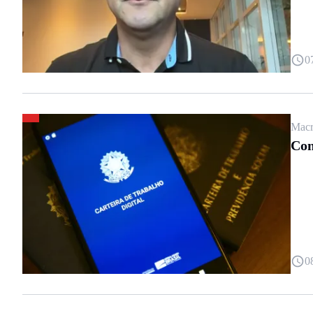
0
Macr
Con
0