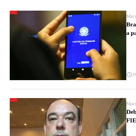
Macr
Bra
a p
2
Macr
Deb
FI