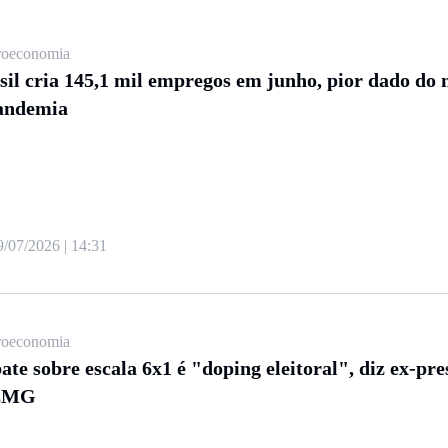
oeconomia
sil cria 145,1 mil empregos em junho, pior dado do 
andemia
9/07/2026 | 14:31
oeconomia
ate sobre escala 6x1 é "doping eleitoral", diz ex-pre
EMG