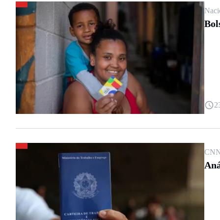
Naci
Bol
2
CNN
Aná