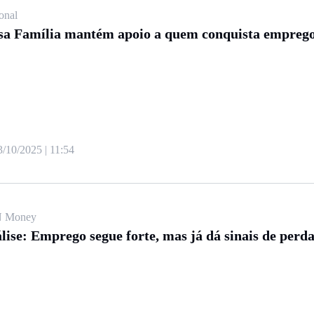
onal
sa Família mantém apoio a quem conquista empreg
3/10/2025 | 11:54
 Money
lise: Emprego segue forte, mas já dá sinais de perd