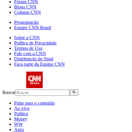
Fórum CNN
Blogs CNN
Colunas CNN
Programação
Equipe CNN Brasil
Sobre a CNN
Política de Privacidade
Termos de Uso
Fale com a CNN
Distribuição do Sinal
Faça parte da Equipe CNN
Buscar
Pular para o conteúdo
Ao vivo
Política
Money
WW
Agro