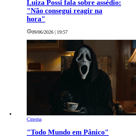
Luiza Possi fala sobre assédio:
"Não consegui reagir na
hora"
09/06/2026 | 19:57
Cinema
"Todo Mundo em Pânico"