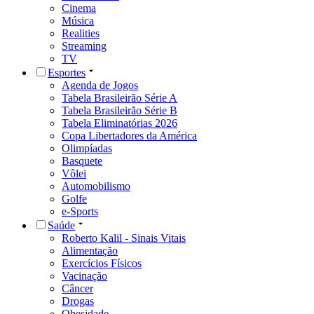
Cinema
Música
Realities
Streaming
TV
Esportes
Agenda de Jogos
Tabela Brasileirão Série A
Tabela Brasileirão Série B
Tabela Eliminatórias 2026
Copa Libertadores da América
Olimpíadas
Basquete
Vôlei
Automobilismo
Golfe
e-Sports
Saúde
Roberto Kalil - Sinais Vitais
Alimentação
Exercícios Físicos
Vacinação
Câncer
Drogas
Obesidade