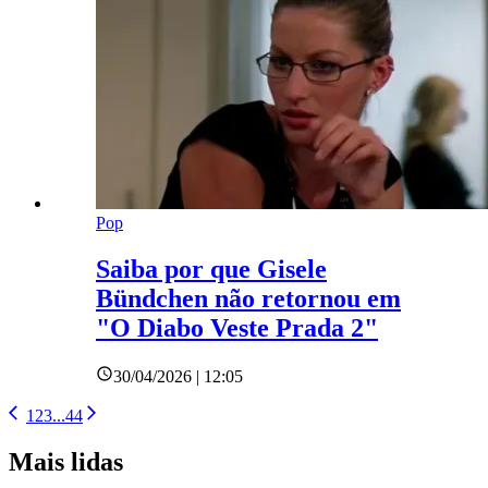
Pop
Saiba por que Gisele
Bündchen não retornou em
"O Diabo Veste Prada 2"
30/04/2026 | 12:05
1
2
3
...
44
Mais lidas