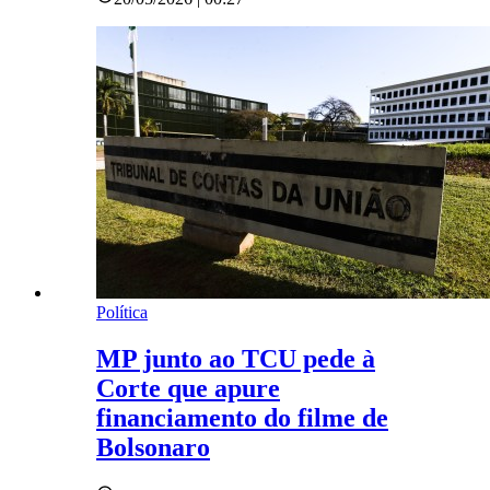
Política
MP junto ao TCU pede à
Corte que apure
financiamento do filme de
Bolsonaro