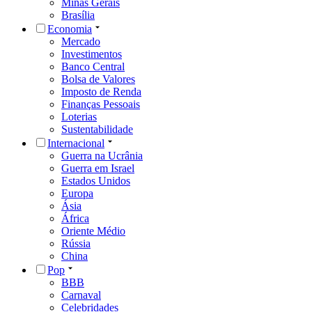
Minas Gerais
Brasília
Economia
Mercado
Investimentos
Banco Central
Bolsa de Valores
Imposto de Renda
Finanças Pessoais
Loterias
Sustentabilidade
Internacional
Guerra na Ucrânia
Guerra em Israel
Estados Unidos
Europa
Ásia
África
Oriente Médio
Rússia
China
Pop
BBB
Carnaval
Celebridades