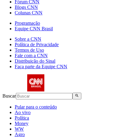
Fórum CNN
Blogs CNN
Colunas CNN
Programação
Equipe CNN Brasil
Sobre a CNN
Política de Privacidade
Termos de Uso
Fale com a CNN
Distribuição do Sinal
Faça parte da Equipe CNN
Buscar
Pular para o conteúdo
Ao vivo
Política
Money
WW
Agro