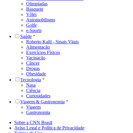
Olimpíadas
Basquete
Vôlei
Automobilismo
Golfe
e-Sports
Saúde
Roberto Kalil - Sinais Vitais
Alimentação
Exercícios Físicos
Vacinação
Câncer
Drogas
Obesidade
Tecnologia
Nasa
Ciência
Curiosidades
Viagem & Gastronomia
Viagem
Gastronomia
Sobre a CNN Brasil
Aviso Legal e Política de Privacidade