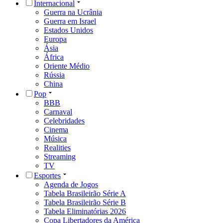
Internacional
Guerra na Ucrânia
Guerra em Israel
Estados Unidos
Europa
Ásia
África
Oriente Médio
Rússia
China
Pop
BBB
Carnaval
Celebridades
Cinema
Música
Realities
Streaming
TV
Esportes
Agenda de Jogos
Tabela Brasileirão Série A
Tabela Brasileirão Série B
Tabela Eliminatórias 2026
Copa Libertadores da América