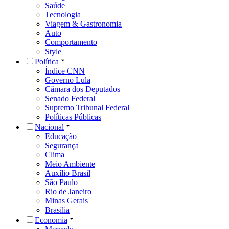
Saúde
Tecnologia
Viagem & Gastronomia
Auto
Comportamento
Style
Política
Índice CNN
Governo Lula
Câmara dos Deputados
Senado Federal
Supremo Tribunal Federal
Políticas Públicas
Nacional
Educação
Segurança
Clima
Meio Ambiente
Auxílio Brasil
São Paulo
Rio de Janeiro
Minas Gerais
Brasília
Economia