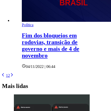
Política
Fim dos bloqueios em
rodovias, transição de
governo e mais de 4 de
novembro
04/11/2022 | 06:44
1
2
Mais lidas