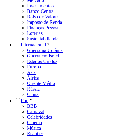
Mercado
Investimentos
Banco Central
Bolsa de Valores
Imposto de Renda
Finanças Pessoais
Loterias
Sustentabilidade
Internacional
Guerra na Ucrânia
Guerra em Israel
Estados Unidos
Europa
Ásia
África
Oriente Médio
Rússia
China
Pop
BBB
Carnaval
Celebridades
Cinema
Música
Realities