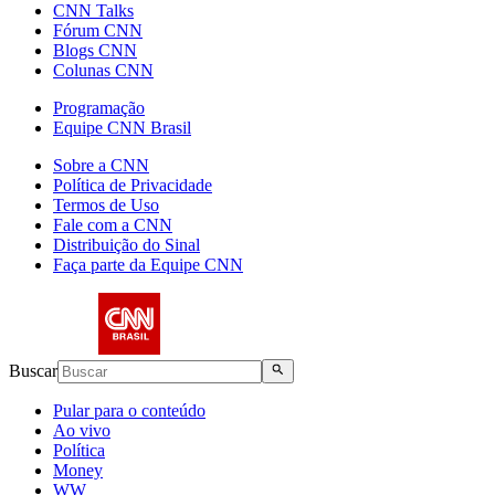
CNN Talks
Fórum CNN
Blogs CNN
Colunas CNN
Programação
Equipe CNN Brasil
Sobre a CNN
Política de Privacidade
Termos de Uso
Fale com a CNN
Distribuição do Sinal
Faça parte da Equipe CNN
Buscar
Pular para o conteúdo
Ao vivo
Política
Money
WW