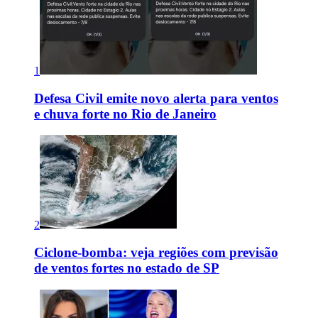
1
Defesa Civil emite novo alerta para ventos
e chuva forte no Rio de Janeiro
2
Ciclone-bomba: veja regiões com previsão
de ventos fortes no estado de SP