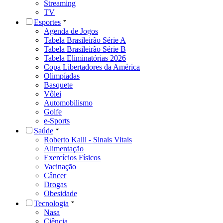
Streaming
TV
Esportes
Agenda de Jogos
Tabela Brasileirão Série A
Tabela Brasileirão Série B
Tabela Eliminatórias 2026
Copa Libertadores da América
Olimpíadas
Basquete
Vôlei
Automobilismo
Golfe
e-Sports
Saúde
Roberto Kalil - Sinais Vitais
Alimentação
Exercícios Físicos
Vacinação
Câncer
Drogas
Obesidade
Tecnologia
Nasa
Ciência