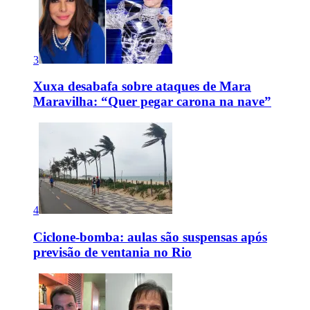
3
Xuxa desabafa sobre ataques de Mara
Maravilha: “Quer pegar carona na nave”
4
Ciclone-bomba: aulas são suspensas após
previsão de ventania no Rio