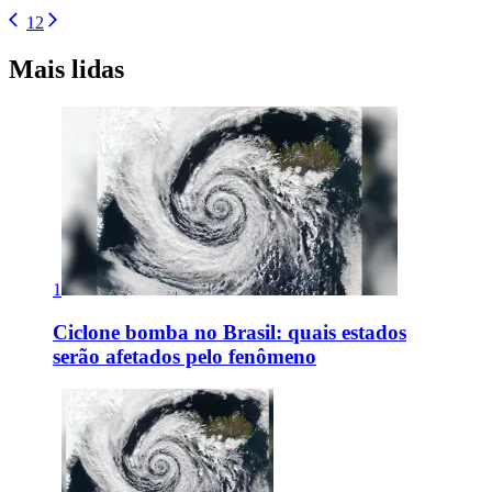
1
2
Mais lidas
1
Ciclone bomba no Brasil: quais estados
serão afetados pelo fenômeno