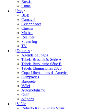
Rússia
China
Pop
BBB
Carnaval
Celebridades
Cinema
Música
Realities
Streaming
TV
Esportes
Agenda de Jogos
Tabela Brasileirão Série A
Tabela Brasileirão Série B
Tabela Eliminatórias 2026
Copa Libertadores da América
Olimpíadas
Basquete
Vôlei
Automobilismo
Golfe
e-Sports
Saúde
Roberto Kalil - Sinais Vitais