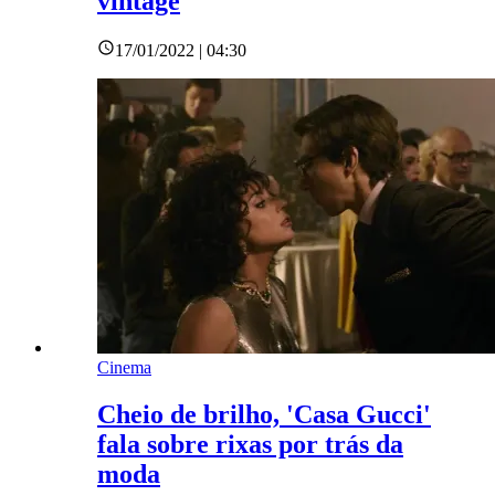
vintage
17/01/2022 | 04:30
Cinema
Cheio de brilho, 'Casa Gucci'
fala sobre rixas por trás da
moda