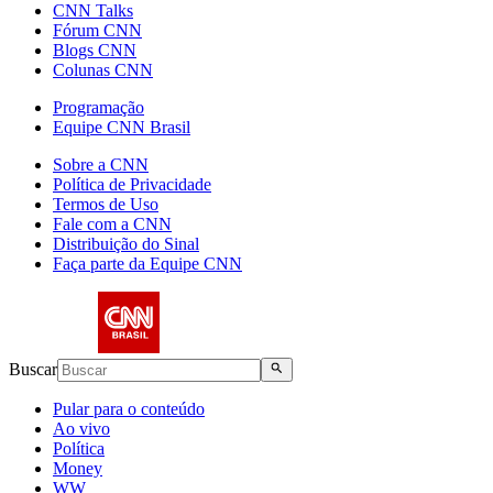
CNN Talks
Fórum CNN
Blogs CNN
Colunas CNN
Programação
Equipe CNN Brasil
Sobre a CNN
Política de Privacidade
Termos de Uso
Fale com a CNN
Distribuição do Sinal
Faça parte da Equipe CNN
Buscar
Pular para o conteúdo
Ao vivo
Política
Money
WW