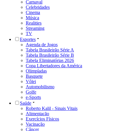
Carnaval
Celebridades
Cinema
Música
Realities
Streaming
TV
Esportes
Agenda de Jogos
Tabela Brasileirão Série A
Tabela Brasileirão Série B
Tabela Eliminatórias 2026
Copa Libertadores da América
Olimpíadas
Basquete
Vôlei
Automobilismo
Golfe
e-Sports
Saúde
Roberto Kalil - Sinais Vitais
Alimentação
Exercícios Físicos
Vacinação
Câncer