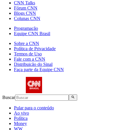
CNN Talks
Fórum CNN
Blogs CNN
Colunas CNN
Programação
Equipe CNN Brasil
Sobre a CNN
Política de Privacidade
Termos de Uso
Fale com a CNN
Distribuição do Sinal
Faça parte da Equipe CNN
Buscar
Pular para o conteúdo
Ao vivo
Política
Money
WW