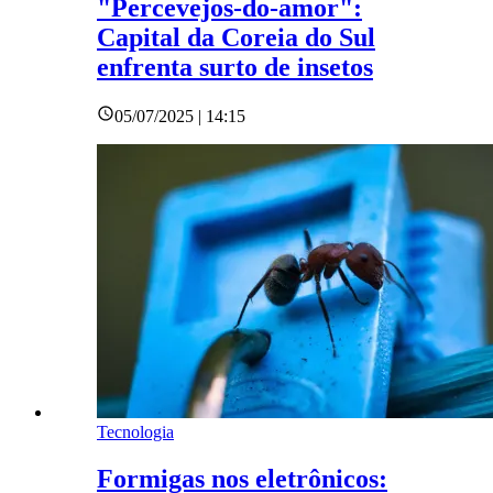
"Percevejos-do-amor":
Capital da Coreia do Sul
enfrenta surto de insetos
05/07/2025 | 14:15
Tecnologia
Formigas nos eletrônicos: