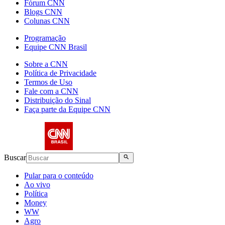
Fórum CNN
Blogs CNN
Colunas CNN
Programação
Equipe CNN Brasil
Sobre a CNN
Política de Privacidade
Termos de Uso
Fale com a CNN
Distribuição do Sinal
Faça parte da Equipe CNN
Buscar
Pular para o conteúdo
Ao vivo
Política
Money
WW
Agro