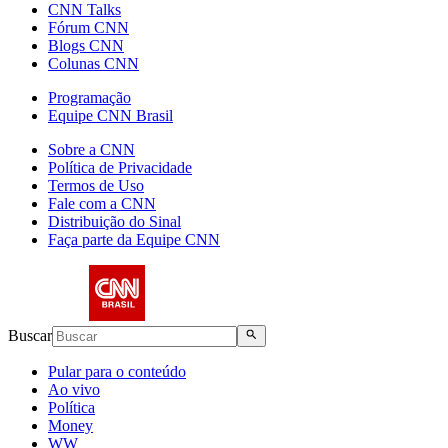
CNN Talks
Fórum CNN
Blogs CNN
Colunas CNN
Programação
Equipe CNN Brasil
Sobre a CNN
Política de Privacidade
Termos de Uso
Fale com a CNN
Distribuição do Sinal
Faça parte da Equipe CNN
Buscar
Pular para o conteúdo
Ao vivo
Política
Money
WW