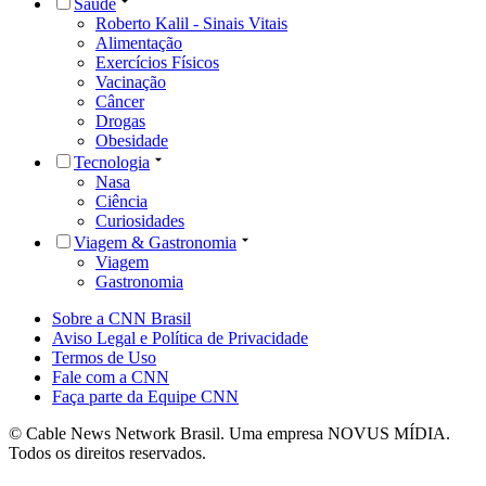
Saúde
Roberto Kalil - Sinais Vitais
Alimentação
Exercícios Físicos
Vacinação
Câncer
Drogas
Obesidade
Tecnologia
Nasa
Ciência
Curiosidades
Viagem & Gastronomia
Viagem
Gastronomia
Sobre a CNN Brasil
Aviso Legal e Política de Privacidade
Termos de Uso
Fale com a CNN
Faça parte da Equipe CNN
© Cable News Network Brasil. Uma empresa NOVUS MÍDIA.
Todos os direitos reservados.