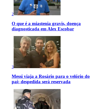
2
O que é a miastenia gravis, doença
diagnosticada em Alex Escobar
3
Messi viaja a Rosário para o velório do
pai; despedida será reservada