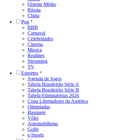
Oriente Médio
Rússia
China
Pop
BBB
Carnaval
Celebridades
Cinema
Música
Realities
Streaming
TV
Esportes
Agenda de Jogos
Tabela Brasileirão Série A
Tabela Brasileirão Série B
Tabela Eliminatórias 2026
Copa Libertadores da América
Olimpíadas
Basquete
Vôlei
Automobilismo
Golfe
e-Sports