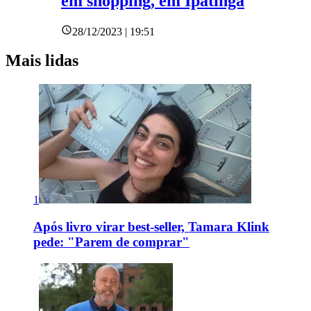
em shopping, em Ipatinga
28/12/2023 | 19:51
Mais lidas
1
Após livro virar best-seller, Tamara Klink
pede: "Parem de comprar"