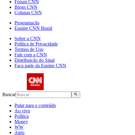
Fórum CNN
Blogs CNN
Colunas CNN
Programação
Equipe CNN Brasil
Sobre a CNN
Política de Privacidade
Termos de Uso
Fale com a CNN
Distribuição do Sinal
Faça parte da Equipe CNN
Buscar
Pular para o conteúdo
Ao vivo
Política
Money
WW
Agro