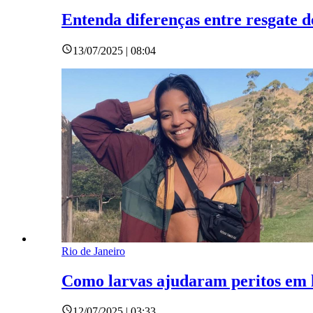
Entenda diferenças entre resgate 
13/07/2025 | 08:04
Rio de Janeiro
Como larvas ajudaram peritos em 
12/07/2025 | 03:33