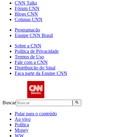
CNN Talks
Fórum CNN
Blogs CNN
Colunas CNN
Programação
Equipe CNN Brasil
Sobre a CNN
Política de Privacidade
Termos de Uso
Fale com a CNN
Distribuição do Sinal
Faça parte da Equipe CNN
Buscar
Pular para o conteúdo
Ao vivo
Política
Money
WW