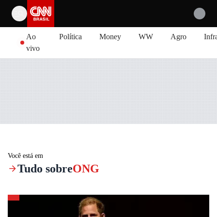
Pular para o conteúdo
Ao
Política
Money
WW
Agro
Infr
vivo
Você está em
Tudo sobre
ONG