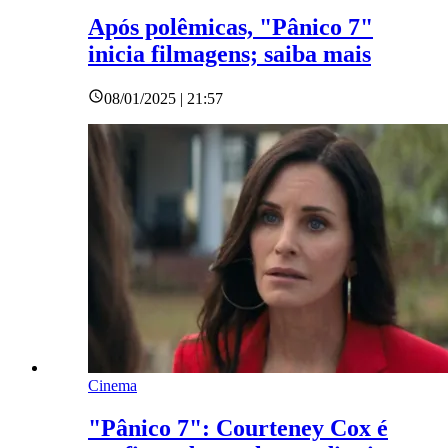
Após polêmicas, "Pânico 7"
inicia filmagens; saiba mais
08/01/2025 | 21:57
Cinema
"Pânico 7": Courteney Cox é