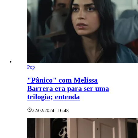
Pop
"Pânico" com Melissa
Barrera era para ser uma
trilogia; entenda
22/02/2024 | 16:48