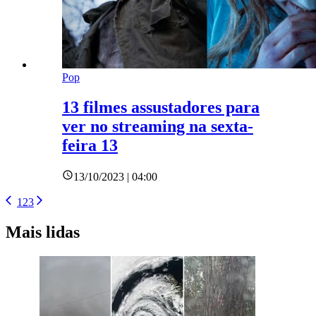
Pop
13 filmes assustadores para
ver no streaming na sexta-
feira 13
13/10/2023 | 04:00
1
2
3
Mais lidas