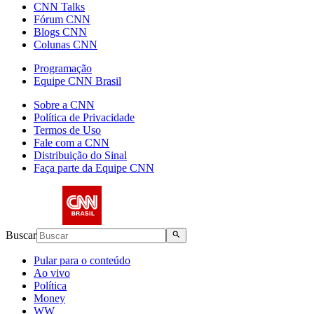
CNN Talks
Fórum CNN
Blogs CNN
Colunas CNN
Programação
Equipe CNN Brasil
Sobre a CNN
Política de Privacidade
Termos de Uso
Fale com a CNN
Distribuição do Sinal
Faça parte da Equipe CNN
Buscar
Pular para o conteúdo
Ao vivo
Política
Money
WW