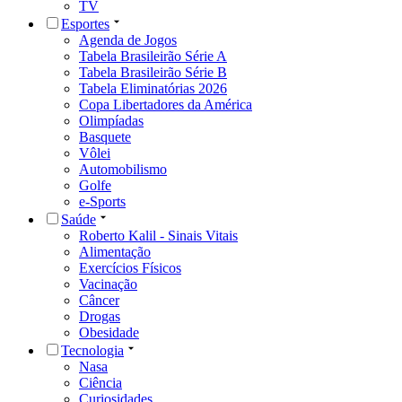
TV
Esportes
Agenda de Jogos
Tabela Brasileirão Série A
Tabela Brasileirão Série B
Tabela Eliminatórias 2026
Copa Libertadores da América
Olimpíadas
Basquete
Vôlei
Automobilismo
Golfe
e-Sports
Saúde
Roberto Kalil - Sinais Vitais
Alimentação
Exercícios Físicos
Vacinação
Câncer
Drogas
Obesidade
Tecnologia
Nasa
Ciência
Curiosidades