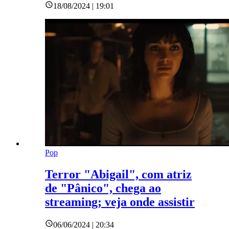
18/08/2024 | 19:01
Pop
Terror "Abigail", com atriz
de "Pânico", chega ao
streaming; veja onde assistir
06/06/2024 | 20:34