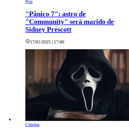
Pop
"Pânico 7": astro de
"Community" será marido de
Sidney Prescott
17/01/2025 | 17:00
Cinema