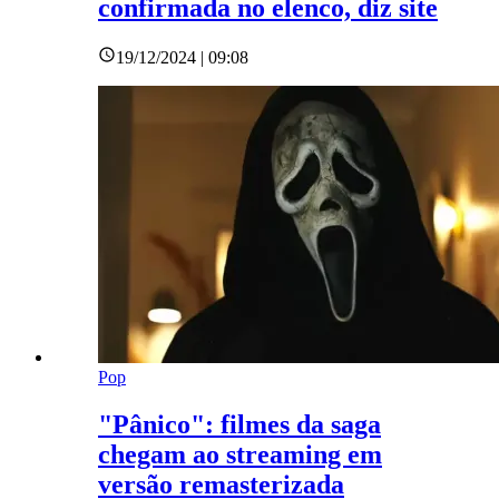
confirmada no elenco, diz site
19/12/2024 | 09:08
Pop
"Pânico": filmes da saga
chegam ao streaming em
versão remasterizada