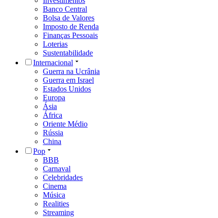
Investimentos
Banco Central
Bolsa de Valores
Imposto de Renda
Finanças Pessoais
Loterias
Sustentabilidade
Internacional
Guerra na Ucrânia
Guerra em Israel
Estados Unidos
Europa
Ásia
África
Oriente Médio
Rússia
China
Pop
BBB
Carnaval
Celebridades
Cinema
Música
Realities
Streaming