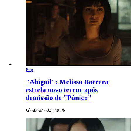
Pop
"Abigail": Melissa Barrera
estrela novo terror após
demissão de "Pânico"
04/04/2024 | 18:26