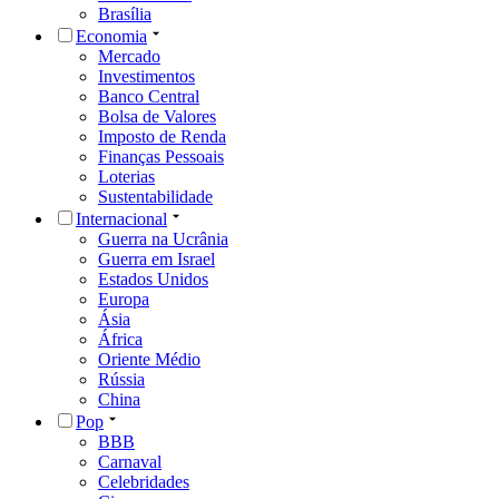
Brasília
Economia
Mercado
Investimentos
Banco Central
Bolsa de Valores
Imposto de Renda
Finanças Pessoais
Loterias
Sustentabilidade
Internacional
Guerra na Ucrânia
Guerra em Israel
Estados Unidos
Europa
Ásia
África
Oriente Médio
Rússia
China
Pop
BBB
Carnaval
Celebridades