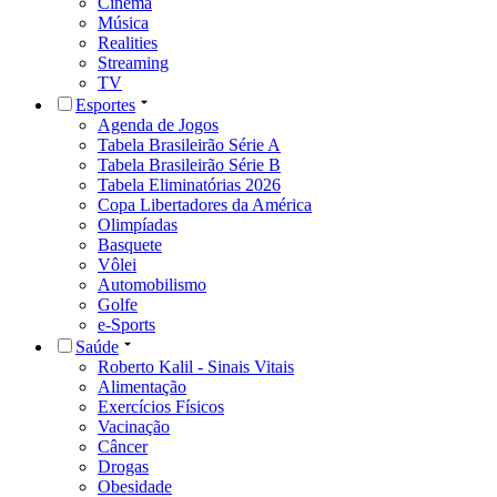
Cinema
Música
Realities
Streaming
TV
Esportes
Agenda de Jogos
Tabela Brasileirão Série A
Tabela Brasileirão Série B
Tabela Eliminatórias 2026
Copa Libertadores da América
Olimpíadas
Basquete
Vôlei
Automobilismo
Golfe
e-Sports
Saúde
Roberto Kalil - Sinais Vitais
Alimentação
Exercícios Físicos
Vacinação
Câncer
Drogas
Obesidade