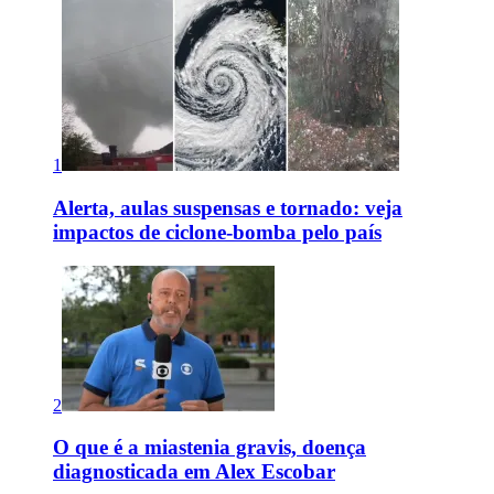
1
Alerta, aulas suspensas e tornado: veja
impactos de ciclone-bomba pelo país
2
O que é a miastenia gravis, doença
diagnosticada em Alex Escobar