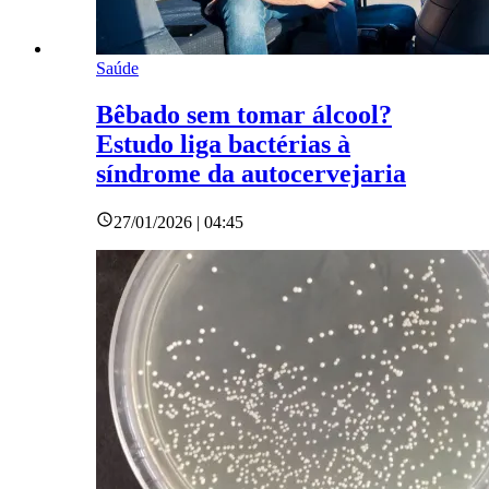
Saúde
Bêbado sem tomar álcool?
Estudo liga bactérias à
síndrome da autocervejaria
27/01/2026 | 04:45