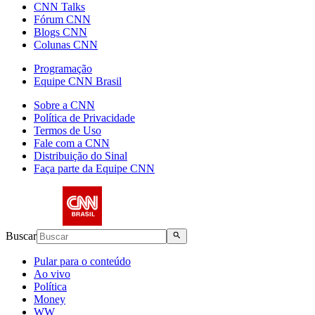
CNN Talks
Fórum CNN
Blogs CNN
Colunas CNN
Programação
Equipe CNN Brasil
Sobre a CNN
Política de Privacidade
Termos de Uso
Fale com a CNN
Distribuição do Sinal
Faça parte da Equipe CNN
Buscar
Pular para o conteúdo
Ao vivo
Política
Money
WW