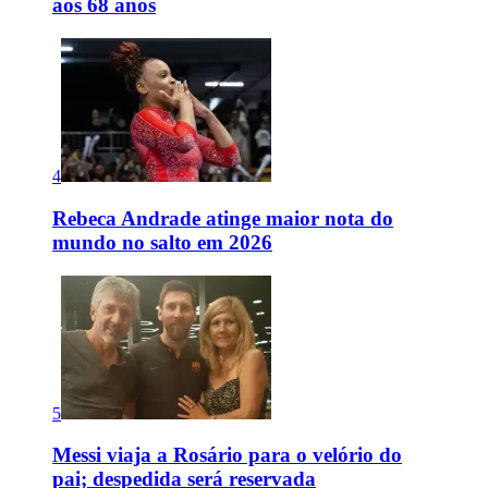
aos 68 anos
4
Rebeca Andrade atinge maior nota do
mundo no salto em 2026
5
Messi viaja a Rosário para o velório do
pai; despedida será reservada