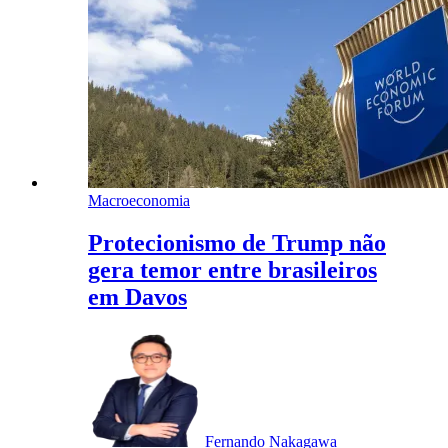
Macroeconomia
Protecionismo de Trump não
gera temor entre brasileiros
em Davos
Fernando Nakagawa