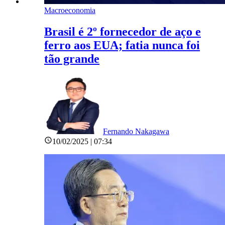
Macroeconomia
Brasil é 2º fornecedor de aço e
ferro aos EUA; fatia nunca foi
tão grande
Fernando Nakagawa
10/02/2025 | 07:34