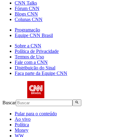
CNN Talks
Fórum CNN
Blogs CNN
Colunas CNN
Programação
Equipe CNN Brasil
Sobre a CNN
Política de Privacidade
Termos de Uso
Fale com a CNN
Distribuição do Sinal
Faça parte da Equipe CNN
Buscar
Pular para o conteúdo
Ao vivo
Política
Money
WW