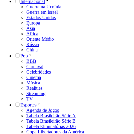
Internacional
Guerra na Ucrânia
Guerra em Israel
Estados Unidos
Europa
Ásia
África
Oriente Médio
Rússia
China
Pop
BBB
Carnaval
Celebridades
Cinema
Música
Realities
Streaming
TV
Esportes
Agenda de Jogos
Tabela Brasileirão Série A
Tabela Brasileirão Série B
Tabela Eliminatórias 2026
Copa Libertadores da América