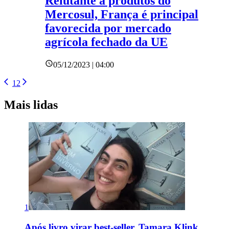
Relutante a produtos do
Mercosul, França é principal
favorecida por mercado
agrícola fechado da UE
05/12/2023 | 04:00
1
2
Mais lidas
1
Após livro virar best-seller, Tamara Klink