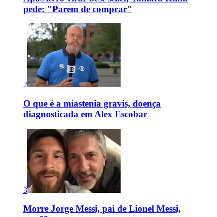
pede: "Parem de comprar"
2
O que é a miastenia gravis, doença
diagnosticada em Alex Escobar
3
Morre Jorge Messi, pai de Lionel Messi,