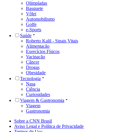
Olimpíadas
Basquete
Vôlei
Automobilismo
Golfe
e-Sports
Saúde
Roberto Kalil - Sinais Vitais
Alimentação
Exercícios Físicos
Vacinação
Câncer
Drogas
Obesidade
Tecnologia
Nasa
Ciência
Curiosidades
Viagem & Gastronomia
Viagem
Gastronomia
Sobre a CNN Brasil
Aviso Legal e Política de Privacidade
Termos de Uso