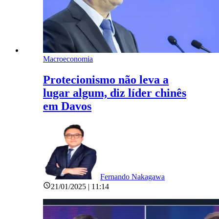
Macroeconomia
Protecionismo não leva a
lugar algum, diz líder chinês
em Davos
Fernando Nakagawa
21/01/2025 | 11:14