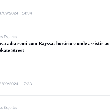
4/09/2024 | 14:34
os Esportes
va adia semi com Rayssa: horário e onde assistir a
Skate Street
3/09/2024 | 17:33
os Esportes