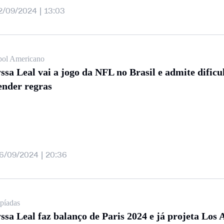
2/09/2024 | 13:03
bol Americano
ssa Leal vai a jogo da NFL no Brasil e admite dificu
ender regras
6/09/2024 | 20:36
píadas
ssa Leal faz balanço de Paris 2024 e já projeta Los 