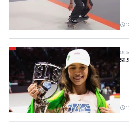
1
Outr
SLS
1