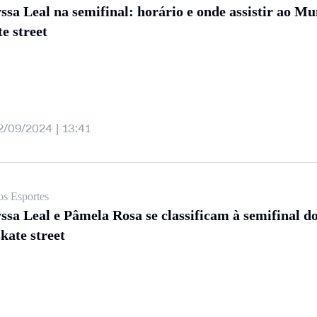
ssa Leal na semifinal: horário e onde assistir ao Mu
te street
2/09/2024 | 13:41
os Esportes
ssa Leal e Pâmela Rosa se classificam à semifinal 
skate street