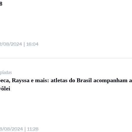
8
2/08/2024 | 16:04
píadas
eca, Rayssa e mais: atletas do Brasil acompanham a
vôlei
8/08/2024 | 11:28