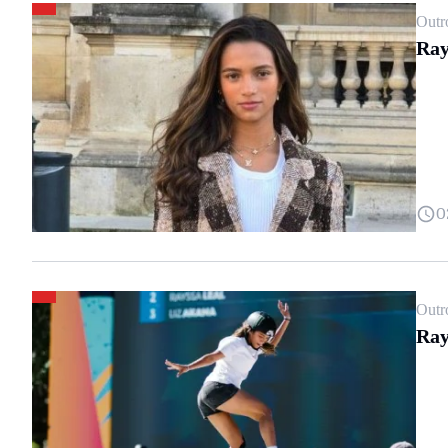
Outr
Ray
0
Outr
Ray