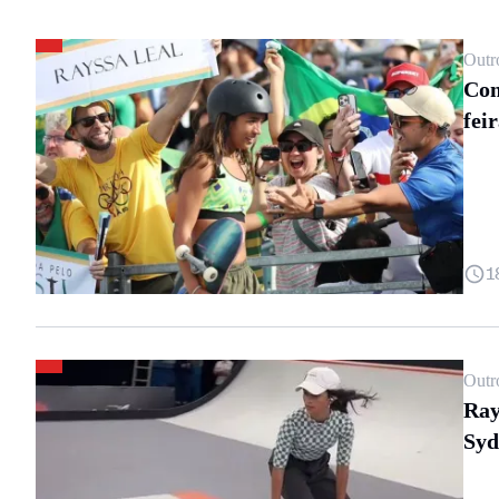
Outr
Com
feir
1
Outr
Ray
Syd