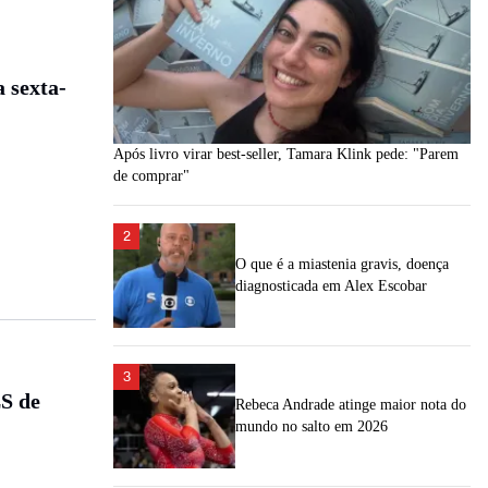
 sexta-
Após livro virar best-seller, Tamara Klink pede: "Parem
de comprar"
2
O que é a miastenia gravis, doença
diagnosticada em Alex Escobar
3
LS de
Rebeca Andrade atinge maior nota do
mundo no salto em 2026