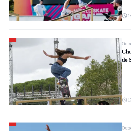
1
Outr
Chu
de 
1
Outr