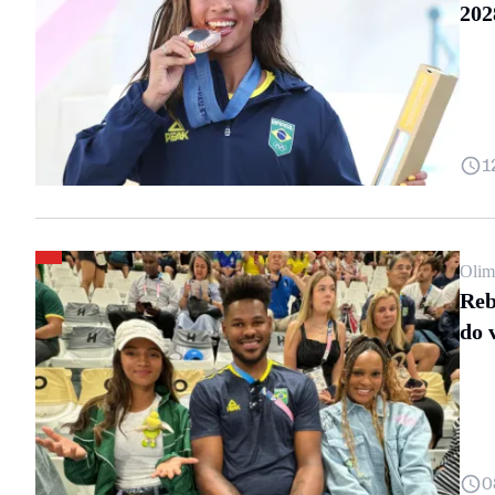
202
1
Olim
Reb
do 
0