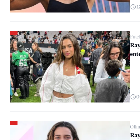
1
Fute
Ray
ent
0
Olim
Ray