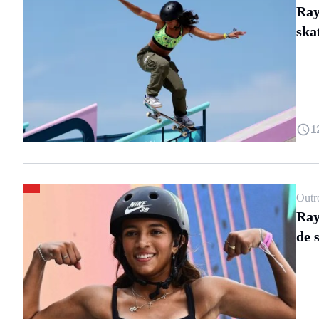
Ray
ska
1
Outr
Ray
de 