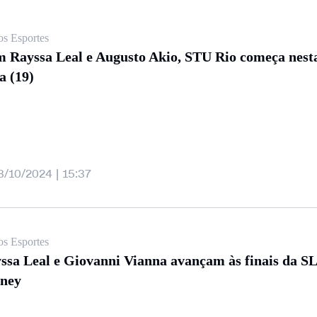
os Esportes
 Rayssa Leal e Augusto Akio, STU Rio começa nesta
a (19)
8/10/2024 | 15:37
os Esportes
ssa Leal e Giovanni Vianna avançam às finais da S
ney