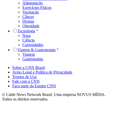
Alimentação
Exercícios Físicos
Vacinação
Câncer
Drogas
Obesidade
Tecnologia
Nasa
Ciência
Curiosidades
Viagem & Gastronomia
Viagem
Gastronomia
Sobre a CNN Brasil
Aviso Legal e Política de Privacidade
Termos de Uso
Fale com a CNN
Faça parte da Equipe CNN
© Cable News Network Brasil. Uma empresa NOVUS MÍDIA.
Todos os direitos reservados.