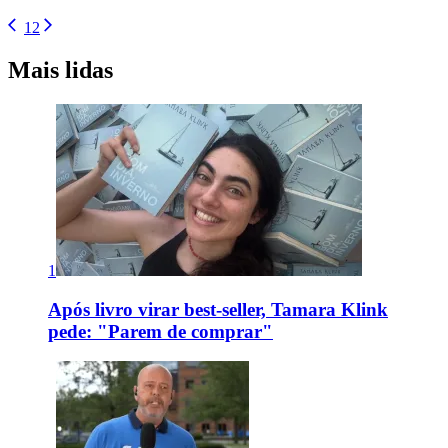
1
2
Mais lidas
1
Após livro virar best-seller, Tamara Klink
pede: "Parem de comprar"