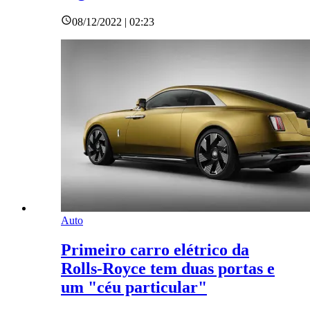
08/12/2022 | 02:23
Auto
Primeiro carro elétrico da
Rolls-Royce tem duas portas e
um "céu particular"