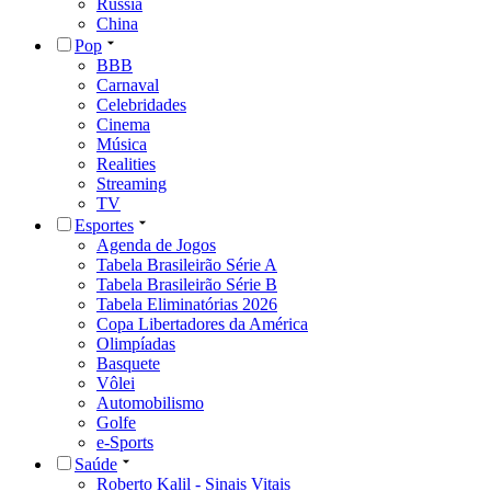
Rússia
China
Pop
BBB
Carnaval
Celebridades
Cinema
Música
Realities
Streaming
TV
Esportes
Agenda de Jogos
Tabela Brasileirão Série A
Tabela Brasileirão Série B
Tabela Eliminatórias 2026
Copa Libertadores da América
Olimpíadas
Basquete
Vôlei
Automobilismo
Golfe
e-Sports
Saúde
Roberto Kalil - Sinais Vitais