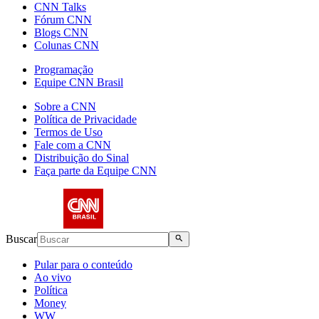
CNN Talks
Fórum CNN
Blogs CNN
Colunas CNN
Programação
Equipe CNN Brasil
Sobre a CNN
Política de Privacidade
Termos de Uso
Fale com a CNN
Distribuição do Sinal
Faça parte da Equipe CNN
Buscar
Pular para o conteúdo
Ao vivo
Política
Money
WW