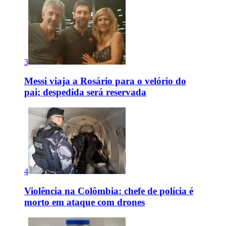
3
Messi viaja a Rosário para o velório do
pai; despedida será reservada
4
Violência na Colômbia: chefe de polícia é
morto em ataque com drones