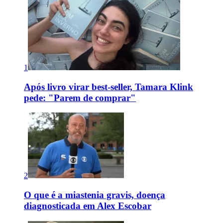
1
Após livro virar best-seller, Tamara Klink
pede: "Parem de comprar"
2
O que é a miastenia gravis, doença
diagnosticada em Alex Escobar