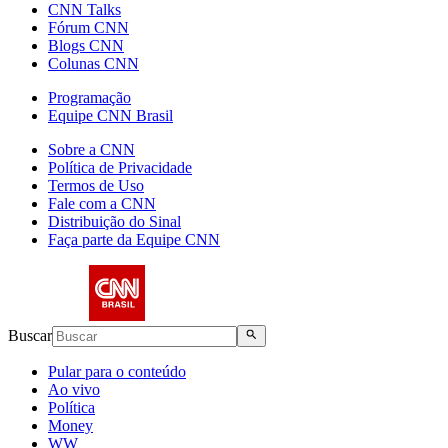
CNN Talks
Fórum CNN
Blogs CNN
Colunas CNN
Programação
Equipe CNN Brasil
Sobre a CNN
Política de Privacidade
Termos de Uso
Fale com a CNN
Distribuição do Sinal
Faça parte da Equipe CNN
Buscar
Pular para o conteúdo
Ao vivo
Política
Money
WW