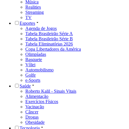
Música
Realities
Streaming
TV
Esportes
Agenda de Jogos
Tabela Brasileirão Série A
Tabela Brasileirão Série B
Tabela Eliminatórias 2026
Copa Libertadores da América
Olimpíadas
Basquete
Vôlei
Automobilismo
Golfe
e-Sports
Saúde
Roberto Kalil - Sinais Vitais
Alimentação
Exercícios Físicos
Vacinação
Câncer
Drogas
Obesidade
Tecnologia