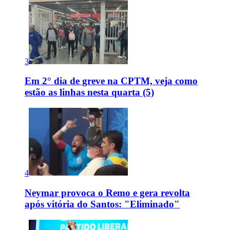
3
Em 2° dia de greve na CPTM, veja como
estão as linhas nesta quarta (5)
4
Neymar provoca o Remo e gera revolta
após vitória do Santos: "Eliminado"