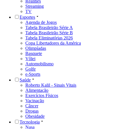
Realities
Streaming
TV
Esportes
Agenda de Jogos
Tabela Brasileirão Série A
Tabela Brasileirão Série B
Tabela Eliminatórias 2026
Copa Libertadores da América
Olimpíadas
Basquete
Vôlei
Automobilismo
Golfe
e-Sports
Saúde
Roberto Kalil - Sinais Vitais
Alimentação
Exercícios Físicos
Vacinação
Câncer
Drogas
Obesidade
Tecnologia
Nasa