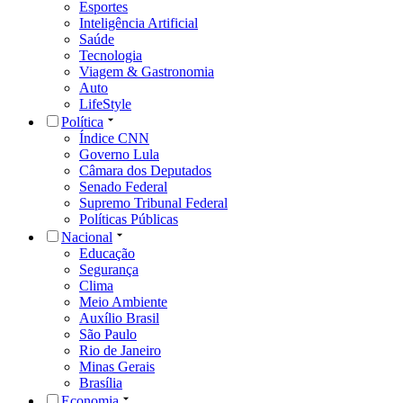
Esportes
Inteligência Artificial
Saúde
Tecnologia
Viagem & Gastronomia
Auto
LifeStyle
Política
Índice CNN
Governo Lula
Câmara dos Deputados
Senado Federal
Supremo Tribunal Federal
Políticas Públicas
Nacional
Educação
Segurança
Clima
Meio Ambiente
Auxílio Brasil
São Paulo
Rio de Janeiro
Minas Gerais
Brasília
Economia