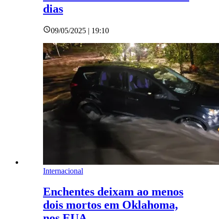
dias
09/05/2025 | 19:10
Internacional
Enchentes deixam ao menos
dois mortos em Oklahoma,
nos EUA