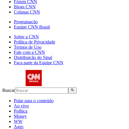
Fórum CNN
Blogs CNN
Colunas CNN
Programação
Equipe CNN Brasil
Sobre a CNN
Política de Privacidade
Termos de Uso
Fale com a CNN
Distribuição do Sinal
Faça parte da Equipe CNN
Buscar
Pular para o conteúdo
Ao vivo
Política
Money
WW
Agro