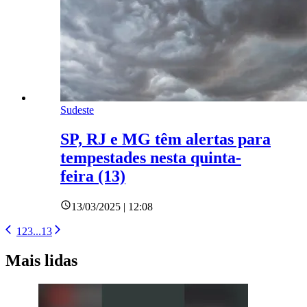
Sudeste
SP, RJ e MG têm alertas para
tempestades nesta quinta-
feira (13)
13/03/2025 | 12:08
1
2
3
...
13
Mais lidas