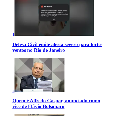
1
Defesa Civil emite alerta severo para fortes
ventos no Rio de Janeiro
2
Quem é Alfredo Gaspar, anunciado como
vice de Flávio Bolsonaro