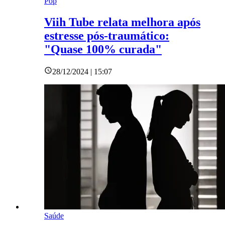
Pop
Viih Tube relata melhora após
estresse pós-traumático:
"Quase 100% curada"
28/12/2024 | 15:07
Saúde