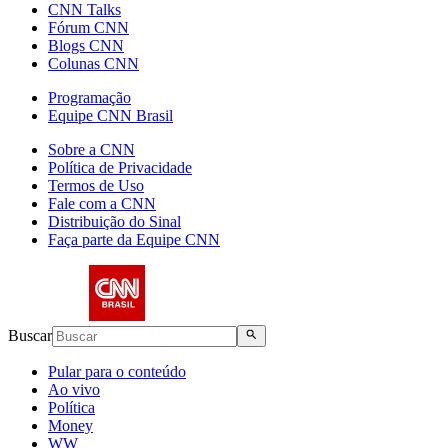
CNN Talks
Fórum CNN
Blogs CNN
Colunas CNN
Programação
Equipe CNN Brasil
Sobre a CNN
Política de Privacidade
Termos de Uso
Fale com a CNN
Distribuição do Sinal
Faça parte da Equipe CNN
Buscar
Pular para o conteúdo
Ao vivo
Política
Money
WW