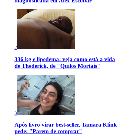
diagnosticada em Alex Escobar
2
336 kg e lipedema: veja como está a vida
de Thederick, de "Quilos Mortais"
3
Após livro virar best-seller, Tamara Klink
pede: "Parem de comprar"