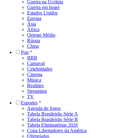
Guerra na Ucrânia
Guerra em Israel
Estados Unidos
Europa
Ásia
África
Oriente Médio
Rússia
China
Pop
BBB
Carnaval
Celebridades
Cinema
Música
Realities
Streaming
TV
Esportes
Agenda de Jogos
Tabela Brasileirão Série A
Tabela Brasileirão Série B
Tabela Eliminatórias 2026
Copa Libertadores da América
Olimpíadas