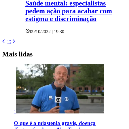
Saúde mental: especialistas
pedem ação para acabar com
estigma e discriminação
09/10/2022 | 19:30
1
2
Mais lidas
1
O que é a miastenia gravis, doença