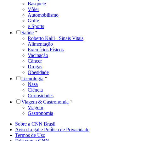
Basquete
Vôlei
Automobilismo
Golfe
e-Sports
Saúde
Roberto Kalil - Sinais Vitais
Alimentação
Exercícios Físicos
Vacinação
Câncer
Drogas
Obesidade
Tecnologia
Nasa
Ciência
Curiosidades
Viagem & Gastronomia
Viagem
Gastronomia
Sobre a CNN Brasil
Aviso Legal e Política de Privacidade
Termos de Uso
Fale com a CNN