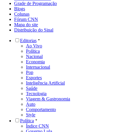
Grade de Programação
Blogs
Colunas
Fórum CNN
Mapa do site
Distribuição do Sinal
Editorias
Ao Vivo
Política
Nacional
Economia
Internacional
Pop
Esportes
Inteligência Artificial
Saúde
Tecnologia
Viagem & Gastronomia
Auto
Comportamento
Style
Política
Índice CNN
Governo Lula