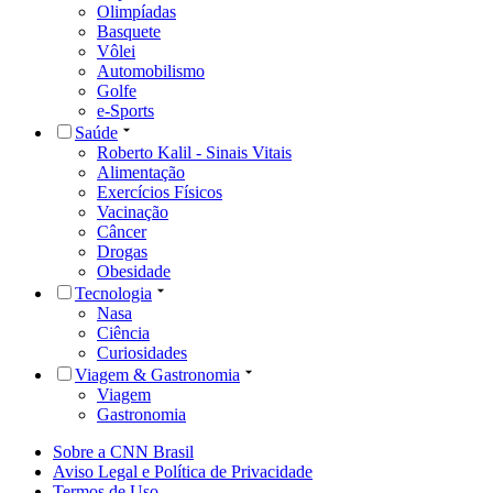
Olimpíadas
Basquete
Vôlei
Automobilismo
Golfe
e-Sports
Saúde
Roberto Kalil - Sinais Vitais
Alimentação
Exercícios Físicos
Vacinação
Câncer
Drogas
Obesidade
Tecnologia
Nasa
Ciência
Curiosidades
Viagem & Gastronomia
Viagem
Gastronomia
Sobre a CNN Brasil
Aviso Legal e Política de Privacidade
Termos de Uso