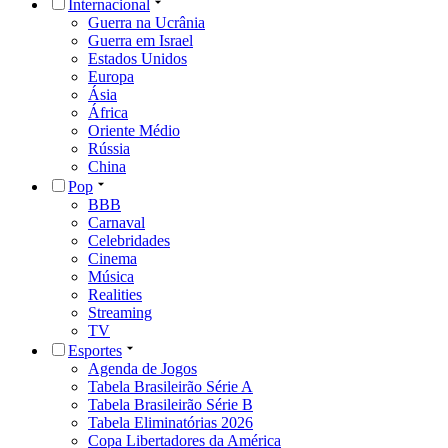
Internacional
Guerra na Ucrânia
Guerra em Israel
Estados Unidos
Europa
Ásia
África
Oriente Médio
Rússia
China
Pop
BBB
Carnaval
Celebridades
Cinema
Música
Realities
Streaming
TV
Esportes
Agenda de Jogos
Tabela Brasileirão Série A
Tabela Brasileirão Série B
Tabela Eliminatórias 2026
Copa Libertadores da América