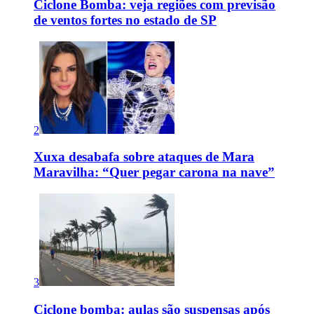
Ciclone Bomba: veja regiões com previsão
de ventos fortes no estado de SP
2
Xuxa desabafa sobre ataques de Mara
Maravilha: “Quer pegar carona na nave”
3
Ciclone bomba: aulas são suspensas após