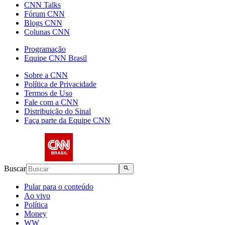
CNN Talks
Fórum CNN
Blogs CNN
Colunas CNN
Programação
Equipe CNN Brasil
Sobre a CNN
Política de Privacidade
Termos de Uso
Fale com a CNN
Distribuição do Sinal
Faça parte da Equipe CNN
Buscar
Pular para o conteúdo
Ao vivo
Política
Money
WW