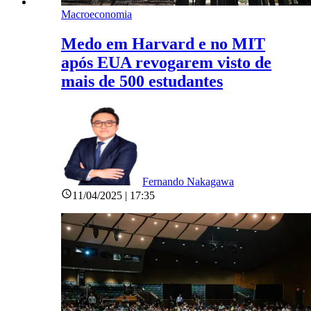
Macroeconomia
Medo em Harvard e no MIT
após EUA revogarem visto de
mais de 500 estudantes
Fernando Nakagawa
11/04/2025 | 17:35