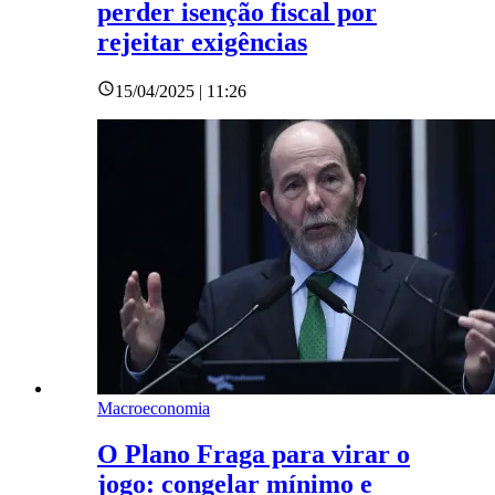
perder isenção fiscal por
rejeitar exigências
15/04/2025 | 11:26
Macroeconomia
O Plano Fraga para virar o
jogo: congelar mínimo e