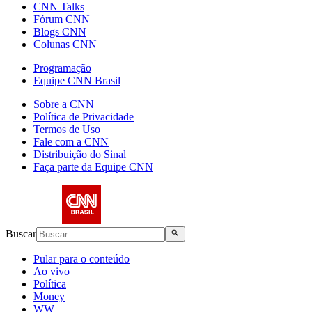
CNN Talks
Fórum CNN
Blogs CNN
Colunas CNN
Programação
Equipe CNN Brasil
Sobre a CNN
Política de Privacidade
Termos de Uso
Fale com a CNN
Distribuição do Sinal
Faça parte da Equipe CNN
Buscar
Pular para o conteúdo
Ao vivo
Política
Money
WW