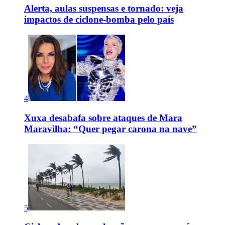
Alerta, aulas suspensas e tornado: veja
impactos de ciclone-bomba pelo país
4
Xuxa desabafa sobre ataques de Mara
Maravilha: “Quer pegar carona na nave”
5