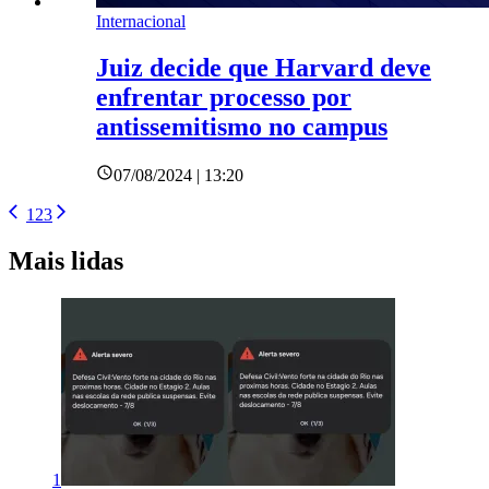
Internacional
Juiz decide que Harvard deve
enfrentar processo por
antissemitismo no campus
07/08/2024 | 13:20
1
2
3
Mais lidas
1