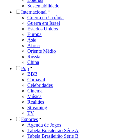
Loterias
Sustentabilidade
Internacional
Guerra na Ucrânia
Guerra em Israel
Estados Unidos
Europa
Ásia
África
Oriente Médio
Rússia
China
Pop
BBB
Carnaval
Celebridades
Cinema
Música
Realities
Streaming
TV
Esportes
Agenda de Jogos
Tabela Brasileirão Série A
Tabela Brasileirão Série B