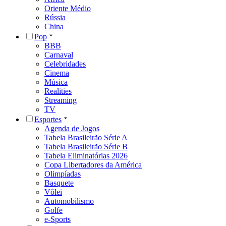
Oriente Médio
Rússia
China
Pop
BBB
Carnaval
Celebridades
Cinema
Música
Realities
Streaming
TV
Esportes
Agenda de Jogos
Tabela Brasileirão Série A
Tabela Brasileirão Série B
Tabela Eliminatórias 2026
Copa Libertadores da América
Olimpíadas
Basquete
Vôlei
Automobilismo
Golfe
e-Sports