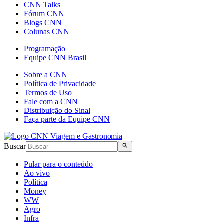
CNN Talks
Fórum CNN
Blogs CNN
Colunas CNN
Programação
Equipe CNN Brasil
Sobre a CNN
Política de Privacidade
Termos de Uso
Fale com a CNN
Distribuição do Sinal
Faça parte da Equipe CNN
Buscar
Pular para o conteúdo
Ao vivo
Política
Money
WW
Agro
Infra