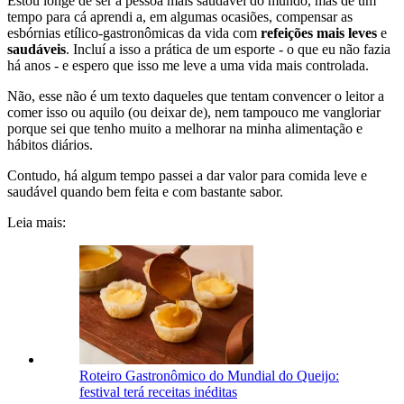
Estou longe de ser a pessoa mais saudável do mundo, mas de um
tempo para cá aprendi a, em algumas ocasiões, compensar as
esbórnias etílico-gastronômicas da vida com
refeições mais leves
e
saudáveis
. Incluí a isso a prática de um esporte - o que eu não fazia
há anos - e espero que isso me leve a uma vida mais controlada.
Não, esse não é um texto daqueles que tentam convencer o leitor a
comer isso ou aquilo (ou deixar de), nem tampouco me vangloriar
porque sei que tenho muito a melhorar na minha alimentação e
hábitos diários.
Contudo, há algum tempo passei a dar valor para comida leve e
saudável quando bem feita e com bastante sabor.
Leia mais:
Roteiro Gastronômico do Mundial do Queijo:
festival terá receitas inéditas