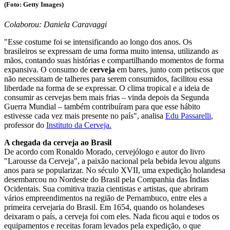
(Foto: Getty Images)
Colaborou: Daniela Caravaggi
"Esse costume foi se intensificando ao longo dos anos. Os
brasileiros se expressam de uma forma muito intensa, utilizando as
mãos, contando suas histórias e compartilhando momentos de forma
expansiva. O consumo de
cerveja
em bares, junto com petiscos que
não necessitam de talheres para serem consumidos, facilitou essa
liberdade na forma de se expressar. O clima tropical e a ideia de
consumir as cervejas bem mais frias – vinda depois da Segunda
Guerra Mundial – também contribuíram para que esse hábito
estivesse cada vez mais presente no país", analisa
Edu Passarelli
,
professor do
Instituto da Cerveja.
A chegada da cerveja ao Brasil
De acordo com Ronaldo Morado, cervejólogo e autor do livro
"Larousse da Cerveja", a paixão nacional pela bebida levou alguns
anos para se popularizar. No século XVII, uma expedição holandesa
desembarcou no Nordeste do Brasil pela Companhia das Índias
Ocidentais. Sua comitiva trazia cientistas e artistas, que abriram
vários empreendimentos na região de Pernambuco, entre eles a
primeira cervejaria do Brasil. Em 1654, quando os holandeses
deixaram o país, a cerveja foi com eles. Nada ficou aqui e todos os
equipamentos e receitas foram levados pela expedição, o que