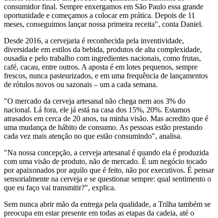
consumidor final. Sempre enxergamos em São Paulo essa grande
oportunidade e começamos a colocar em prática. Depois de 11
meses, conseguimos lançar nossa primeira receita", conta Daniel.
Desde 2016, a cervejaria é reconhecida pela inventividade,
diversidade em estilos da bebida, produtos de alta complexidade,
ousadia e pelo trabalho com ingredientes nacionais, como frutas,
café, cacau, entre outros. A aposta é em lotes pequenos, sempre
frescos, nunca pasteurizados, e em uma frequência de lançamentos
de rótulos novos ou sazonais – um a cada semana.
"O mercado da cerveja artesanal não chega nem aos 3% do
nacional. Lá fora, ele já está na casa dos 15%, 20%. Estamos
atrasados em cerca de 20 anos, na minha visão. Mas acredito que é
uma mudança de hábito de consumo. As pessoas estão prestando
cada vez mais atenção no que estão consumindo", analisa.
"Na nossa concepção, a cerveja artesanal é quando ela é produzida
com uma visão de produto, não de mercado. É um negócio tocado
por apaixonados por aquilo que é feito, não por executivos. É pensar
sensorialmente na cerveja e se questionar sempre: qual sentimento o
que eu faço vai transmitir?", explica.
Sem nunca abrir mão da entrega pela qualidade, a Trilha também se
preocupa em estar presente em todas as etapas da cadeia, até o