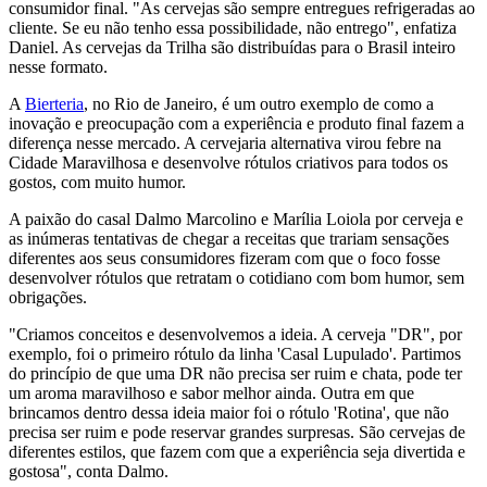
consumidor final. "As cervejas são sempre entregues refrigeradas ao
cliente. Se eu não tenho essa possibilidade, não entrego", enfatiza
Daniel. As cervejas da Trilha são distribuídas para o Brasil inteiro
nesse formato.
A
Bierteria
, no Rio de Janeiro, é um outro exemplo de como a
inovação e preocupação com a experiência e produto final fazem a
diferença nesse mercado. A cervejaria alternativa virou febre na
Cidade Maravilhosa e desenvolve rótulos criativos para todos os
gostos, com muito humor.
A paixão do casal Dalmo Marcolino e Marília Loiola por cerveja e
as inúmeras tentativas de chegar a receitas que trariam sensações
diferentes aos seus consumidores fizeram com que o foco fosse
desenvolver rótulos que retratam o cotidiano com bom humor, sem
obrigações.
"Criamos conceitos e desenvolvemos a ideia. A cerveja "DR", por
exemplo, foi o primeiro rótulo da linha 'Casal Lupulado'. Partimos
do princípio de que uma DR não precisa ser ruim e chata, pode ter
um aroma maravilhoso e sabor melhor ainda. Outra em que
brincamos dentro dessa ideia maior foi o rótulo 'Rotina', que não
precisa ser ruim e pode reservar grandes surpresas. São cervejas de
diferentes estilos, que fazem com que a experiência seja divertida e
gostosa", conta Dalmo.