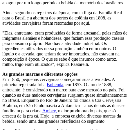
apagou por um longo período a bebida da memória dos brasileiros.
Ainda segundo os registros da época, com a fuga da Família Real
para o Brasil e a abertura dos portos da colônia em 1808, as
atividades cervejeiras foram retomadas por aqui.
"Elas, entretanto, eram produzidas de forma artesanal, pelas mãos de
imigrantes alemães e holandeses, que faziam essa produção caseira
para consumo próprio. Não havia atividade industrial. Os
ingredientes utilizados nessa produção também eram outros. O
lúpulo e a cevada, que teriam de ser importados, não estavam na
composição à época. O que se sabe é que insumos como arroz,
milho, trigo eram utilizados", explica Passarelli.
As grandes marcas e diferentes opções
Em 1850, pequenas cervejarias começaram suas atividades. A
primeira registrada foi a
Bohemia
, em 1853. O ano de 1888,
entretanto, é considerado um marco para esse mercado no país. Foi
quando as duas maiores cervejarias surgiram quase simultaneamente
no Brasil. Enquanto no Rio de Janeiro foi criada a Cia Cervejaria
Brahma, em São Paulo nascia a Antarctica – anos depois as duas se
fundiriam para criar a
Ambev,
maior produtora do país, que só
cresceu de lá pra cá. Hoje, a empresa engloba diversas marcas da
bebida, sendo uma das grandes referências do segmento.