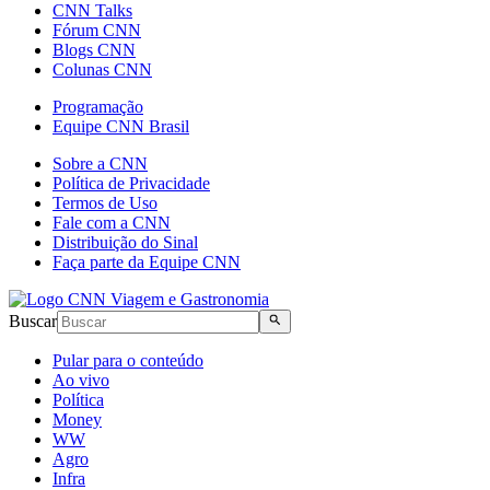
CNN Talks
Fórum CNN
Blogs CNN
Colunas CNN
Programação
Equipe CNN Brasil
Sobre a CNN
Política de Privacidade
Termos de Uso
Fale com a CNN
Distribuição do Sinal
Faça parte da Equipe CNN
Buscar
Pular para o conteúdo
Ao vivo
Política
Money
WW
Agro
Infra