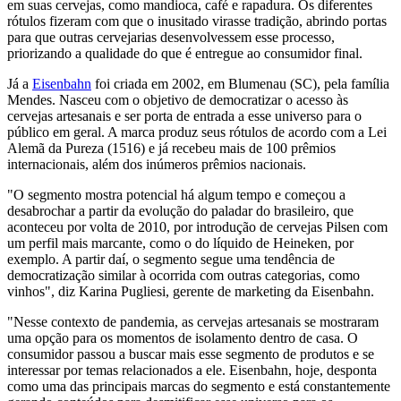
em suas cervejas, como mandioca, café e rapadura. Os diferentes
rótulos fizeram com que o inusitado virasse tradição, abrindo portas
para que outras cervejarias desenvolvessem esse processo,
priorizando a qualidade do que é entregue ao consumidor final.
Já a
Eisenbahn
foi criada em 2002, em Blumenau (SC), pela família
Mendes. Nasceu com o objetivo de democratizar o acesso às
cervejas artesanais e ser porta de entrada a esse universo para o
público em geral. A marca produz seus rótulos de acordo com a Lei
Alemã da Pureza (1516) e já recebeu mais de 100 prêmios
internacionais, além dos inúmeros prêmios nacionais.
"O segmento mostra potencial há algum tempo e começou a
desabrochar a partir da evolução do paladar do brasileiro, que
aconteceu por volta de 2010, por introdução de cervejas Pilsen com
um perfil mais marcante, como o do líquido de Heineken, por
exemplo. A partir daí, o segmento segue uma tendência de
democratização similar à ocorrida com outras categorias, como
vinhos", diz Karina Pugliesi, gerente de marketing da Eisenbahn.
"Nesse contexto de pandemia, as cervejas artesanais se mostraram
uma opção para os momentos de isolamento dentro de casa. O
consumidor passou a buscar mais esse segmento de produtos e se
interessar por temas relacionados a ele. Eisenbahn, hoje, desponta
como uma das principais marcas do segmento e está constantemente