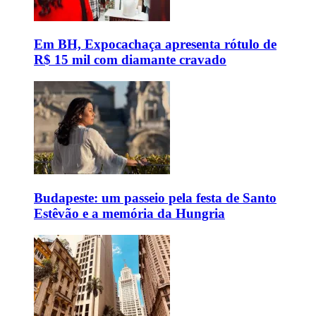
Em BH, Expocachaça apresenta rótulo de
R$ 15 mil com diamante cravado
Budapeste: um passeio pela festa de Santo
Estêvão e a memória da Hungria