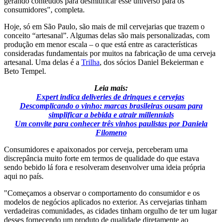
gerando conteúdos para desmitificar esse universo para os
consumidores", completa.
Hoje, só em São Paulo, são mais de mil cervejarias que trazem o
conceito “artesanal”. Algumas delas são mais personalizadas, com
produção em menor escala – o que está entre as características
consideradas fundamentais por muitos na fabricação de uma cerveja
artesanal. Uma delas é a
Trilha
, dos sócios Daniel Bekeierman e
Beto Tempel.
Leia mais:
Expert indica deliveries de drinques e cervejas
Descomplicando o vinho: marcas brasileiras ousam para
simplificar a bebida e atrair millennials
Um convite para conhecer três vinhos paulistas por Daniela
Filomeno
Consumidores e apaixonados por cerveja, perceberam uma
discrepância muito forte em termos de qualidade do que estava
sendo bebido lá fora e resolveram desenvolver uma ideia própria
aqui no país.
"Começamos a observar o comportamento do consumidor e os
modelos de negócios aplicados no exterior. As cervejarias tinham
verdadeiras comunidades, as cidades tinham orgulho de ter um lugar
desses fornecendo um produto de qualidade diretamente ao