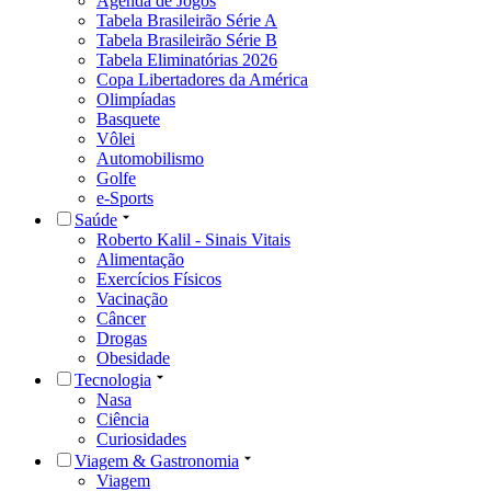
Agenda de Jogos
Tabela Brasileirão Série A
Tabela Brasileirão Série B
Tabela Eliminatórias 2026
Copa Libertadores da América
Olimpíadas
Basquete
Vôlei
Automobilismo
Golfe
e-Sports
Saúde
Roberto Kalil - Sinais Vitais
Alimentação
Exercícios Físicos
Vacinação
Câncer
Drogas
Obesidade
Tecnologia
Nasa
Ciência
Curiosidades
Viagem & Gastronomia
Viagem