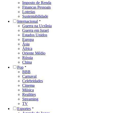
Imposto de Renda
Finanças Pessoais
Loterias
Sustentabilidade
Internacional
Guerra na Ucrânia
Guerra em Israel
Estados Unidos
Europa
Ásia
África
Oriente Médio
Rússia
China
Pop
BBB
Carnaval
Celebridades
Cinema
Música
Realities
Streaming
TV
Esportes