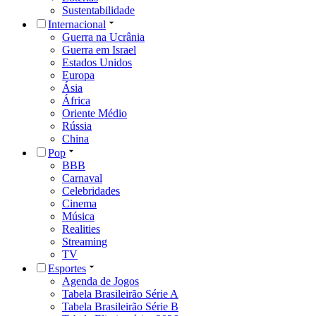
Sustentabilidade
Internacional
Guerra na Ucrânia
Guerra em Israel
Estados Unidos
Europa
Ásia
África
Oriente Médio
Rússia
China
Pop
BBB
Carnaval
Celebridades
Cinema
Música
Realities
Streaming
TV
Esportes
Agenda de Jogos
Tabela Brasileirão Série A
Tabela Brasileirão Série B