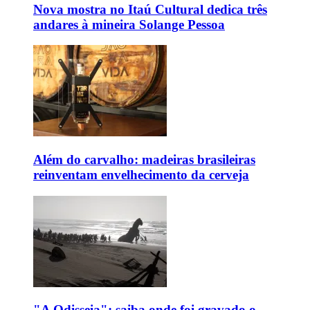
Nova mostra no Itaú Cultural dedica três
andares à mineira Solange Pessoa
Além do carvalho: madeiras brasileiras
reinventam envelhecimento da cerveja
"A Odisseia": saiba onde foi gravado o