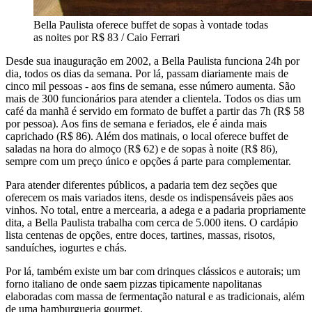
Bella Paulista oferece buffet de sopas à vontade todas
as noites por R$ 83 / Caio Ferrari
Desde sua inauguração em 2002, a Bella Paulista funciona 24h por
dia, todos os dias da semana. Por lá, passam diariamente mais de
cinco mil pessoas - aos fins de semana, esse número aumenta. São
mais de 300 funcionários para atender a clientela. Todos os dias um
café da manhã é servido em formato de buffet a partir das 7h (R$ 58
por pessoa). Aos fins de semana e feriados, ele é ainda mais
caprichado (R$ 86). Além dos matinais, o local oferece buffet de
saladas na hora do almoço (R$ 62) e de sopas à noite (R$ 86),
sempre com um preço único e opções á parte para complementar.
Para atender diferentes públicos, a padaria tem dez seções que
oferecem os mais variados itens, desde os indispensáveis pães aos
vinhos. No total, entre a mercearia, a adega e a padaria propriamente
dita, a Bella Paulista trabalha com cerca de 5.000 itens. O cardápio
lista centenas de opções, entre doces, tartines, massas, risotos,
sanduíches, iogurtes e chás.
Por lá, também existe um bar com drinques clássicos e autorais; um
forno italiano de onde saem pizzas tipicamente napolitanas
elaboradas com massa de fermentação natural e as tradicionais, além
de uma hamburgueria gourmet.