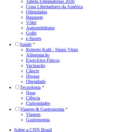
Tabela Eliminatórias 2026
Copa Libertadores da América
Olimpíadas
Basquete
Vôlei
Automobilismo
Golfe
e-Sports
Saúde
Roberto Kalil - Sinais Vitais
Alimentação
Exercícios Físicos
Vacinação
Câncer
Drogas
Obesidade
Tecnologia
Nasa
Ciência
Curiosidades
Viagem & Gastronomia
Viagem
Gastronomia
Sobre a CNN Brasil