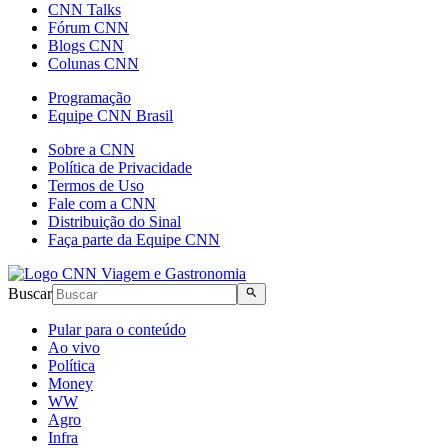
CNN Talks
Fórum CNN
Blogs CNN
Colunas CNN
Programação
Equipe CNN Brasil
Sobre a CNN
Política de Privacidade
Termos de Uso
Fale com a CNN
Distribuição do Sinal
Faça parte da Equipe CNN
Buscar
Pular para o conteúdo
Ao vivo
Política
Money
WW
Agro
Infra