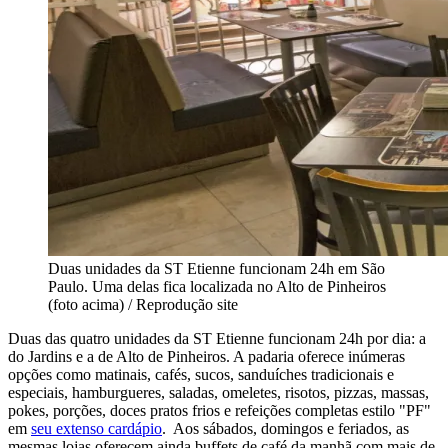
Duas unidades da ST Etienne funcionam 24h em São
Paulo. Uma delas fica localizada no Alto de Pinheiros
(foto acima) / Reprodução site
Duas das quatro unidades da ST Etienne funcionam 24h por dia: a
do Jardins e a de Alto de Pinheiros. A padaria oferece inúmeras
opções como matinais, cafés, sucos, sanduíches tradicionais e
especiais, hamburgueres, saladas, omeletes, risotos, pizzas, massas,
pokes, porções, doces pratos frios e refeições completas estilo "PF"
em
seu extenso cardápio
. Aos sábados, domingos e feriados, as
mesmas lojas oferecem ainda buffets de café da manhã com mais de