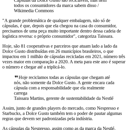
Cápsulas da Dolce Gusto são recicláveis, mas nem
todos os consumidores da marca sabem disso /
Wikimedia Commons
"A grande problemática de qualquer embalagem, não só de
cápsulas, é que, depois que ela chegou na casa do consumidor,
precisamos de uma peça muito importante dentro dessa cadeia de
logística reversa: o próprio consumidor", categoriza Taissara.
Hoje, são 81 cooperativas e parceiros que atuam lado a lado da
Dolce Gusto distribuídas em 26 municípios brasileiros, o que
impactou em 1 milhão de cápsulas recicladas em 2021, número três
vezes maior em comparação a 2020. A meta para este ano é superar
o número e chegar até a triplicá-lo.
Hoje reciclamos todas as cápsulas que chegam até
nós, não somente da Dolce Gusto. A gente encara cada
cápsula com a responsabilidade que ela realmente
carrega
Taissara Martins, gerente de sustentabilidade da Nestlé
Assim, junto de grandes players do mercado, como Nespresso e
Starbucks, a Dolce Gusto também tem o poder de pautar algumas
regras que devem ser padronizadas pela indústria.
As cápsulas da Nespresso, assim como as da marca da Nestlé,