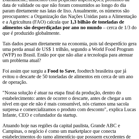
data de validade ou que não foram consumidos ao longo do dia
param diretamente nas latas de lixo. Anualmente, os números são
preocupantes: a Organização das Nações Unidas para a Alimentação
e a Agricultura (FAO) calcula que
1,3 bilhão de toneladas de
alimentos são desperdiçadas por ano no mundo
– cerca de 1/3 do
que é produzido globalmente.
Tais dados pesam diretamente na economia, pois tal desperdício gera
uma perda anual de US$ 1 trilhão, segundo a World Food Program
(WFP) no Brasil. Então por que não aliar a tecnologia para atenuar
um problema atual?
Foi assim que surgiu a
Food to Save
, foodtech brasileira que já
evitou o descarte de 50 toneladas de alimentos em cerca de um ano
de operação.
"Nossa solução é atuar na etapa final da produção, dentro do
estabelecimento: antes de ocorrer o descarte, antes de chegar a um
nível em que ele não é mais consumível, nós criamos uma sacola
surpresa e comercializamos o produto com desconto", explica Lucas
Infante, CEO e cofundador da startup.
Atuando hoje nas regiões da capital paulista, Grande ABC e
Campinas, o negócio é como um marketplace que conecta
estabelecimentos do ramo alimentício que possuem excedentes de