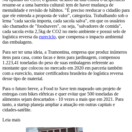
resume-se a uma barreira cultural: tem de haver mudança de
mentalidade e revisão de hábitos. "É preciso reeducar o cidadão para
que ele entenda a proposta de valor", categoriza. Trabalhando sob o
lema "cada sacola importa, cada sacola salva", em que os usuários
são chamados de "foodsavers", ou seja, "salvadores de comida",
cada sacola evita 2,5kg de CO2 no meio ambiente e possui selo de
logística reversa da
eureciclo
, que compensa o impacto ambiental
das embalagens.
Para ser ter uma ideia, a Tramontina, empresa que produz inúmeros
itens para casa, como facas e itens para jardinagem, compensou
1.223,41 toneladas do peso de suas embalagens referente ao
montante que colocou no mercado em 2020 em parceria também
com a eureciclo, maior certificadora brasileira de logística reversa
desse tipo de material.
Para o futuro breve, a Food to Save tem mapeado um projeto de
entregas com bikes elétricas e quer evitar que 500 toneladas de
alimentos sejam descartados - 10 vezes a mais que em 2021. Para
tanto, a startup planeja ampliar a atuação em outras capitais e
cidades-satélite.
Leia mais