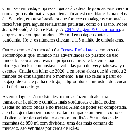
Com isso em vista, empresas ligadas à cadeia de
food service
vieram
com algumas alternativas para tentar frear esta realidade. Uma delas
é a Scuadra, empresa brasileira que fornece embalagens cartonadas
recicláveis para alguns restaurantes paulistas, como o Fasano, Pobre
Juan, Mocotó, Z Deli e Eataly. À
CNN Viagem & Gastronomia
, a
empresa revelou que produzia 750 mil embalagens antes da
pandemia. Hoje, os números chegam a 1,5 milhão de embalagens.
Outro exemplo do mercado é a
Terraw Embalagens
, empresa de
Florianópolis que, mirando nas adversidades do plástico de uso
único, buscou alternativas na própria natureza e faz embalagens
biodegradáveis e compostáveis voltadas para delivery, take-away e
eventos. Criada em julho de 2020, a empresa alega que já vendeu 2
milhões de embalagens até o momento. Elas são feitas a partir do
bagaço de cana e palha de trigo, subprodutos da indústria do açúcar
e da farinha de trigo.
As embalagens são resistentes, o que as fazem ideais para
transportar líquidos e comidas mais gordurosas e ainda podem
usadas no micro-ondas e no freezer. Além de poder ser compostada,
a embalagem também não causa tanto impacto ambiental como o
plástico se for descartada no aterro ou no lixão. 50 unidades de
marmitas de 850 ml com divisória, uma das mais comuns do
mercado, são vendidas por cerca de R$90.