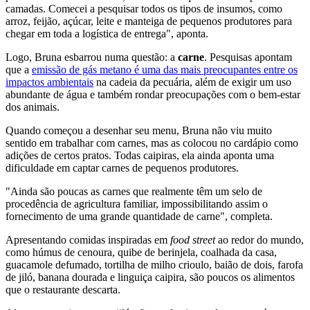
camadas. Comecei a pesquisar todos os tipos de insumos, como
arroz, feijão, açúcar, leite e manteiga de pequenos produtores para
chegar em toda a logística de entrega", aponta.
Logo, Bruna esbarrou numa questão: a
carne
. Pesquisas apontam
que a
emissão de gás metano é uma das mais preocupantes entre os
impactos ambientais
na cadeia da pecuária, além de exigir um uso
abundante de água e também rondar preocupações com o bem-estar
dos animais.
Quando começou a desenhar seu menu, Bruna não viu muito
sentido em trabalhar com carnes, mas as colocou no cardápio como
adições de certos pratos. Todas caipiras, ela ainda aponta uma
dificuldade em captar carnes de pequenos produtores.
"Ainda são poucas as carnes que realmente têm um selo de
procedência de agricultura familiar, impossibilitando assim o
fornecimento de uma grande quantidade de carne", completa.
Apresentando comidas inspiradas em
food street
ao redor do mundo,
como húmus de cenoura, quibe de berinjela, coalhada da casa,
guacamole defumado, tortilha de milho crioulo, baião de dois, farofa
de jiló, banana dourada e linguiça caipira, são poucos os alimentos
que o restaurante descarta.