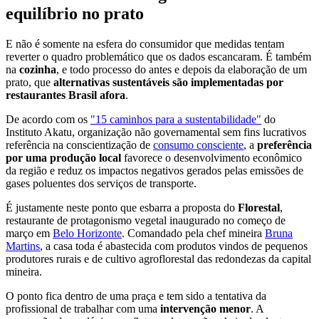
equilíbrio no prato
E não é somente na esfera do consumidor que medidas tentam
reverter o quadro problemático que os dados escancaram. É também
na
cozinha
, e todo processo do antes e depois da elaboração de um
prato, que
alternativas sustentáveis são implementadas por
restaurantes Brasil afora
.
De acordo com os
"15 caminhos para a sustentabilidade"
do
Instituto Akatu, organização não governamental sem fins lucrativos
referência na conscientização de
consumo consciente
, a
preferência
por uma produção local
favorece o desenvolvimento econômico
da região e reduz os impactos negativos gerados pelas emissões de
gases poluentes dos serviços de transporte.
É justamente neste ponto que esbarra a proposta do
Florestal
,
restaurante de protagonismo vegetal inaugurado no começo de
março em
Belo Horizonte
. Comandado pela chef mineira
Bruna
Martins
, a casa toda é abastecida com produtos vindos de pequenos
produtores rurais e de cultivo agroflorestal das redondezas da capital
mineira.
O ponto fica dentro de uma praça e tem sido a tentativa da
profissional de trabalhar com uma
intervenção menor
. A