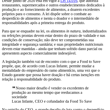
Desde junho de 2020 está em vigor a
Lei 14.016
, que autoriza
restaurantes, supermercados e outros estabelecimentos dedicados à
produção e ao fornecimento de alimentos, a doarem excedentes
próprios para o consumo. A lei dispõe sobre o combate ao
desperdício de alimentos e isenta o doador e o intermediário de
responsabilidades após a primeira entrega do produto.
Para que se enquadre na lei, os alimentos
in natura
, industrializados
ou refeições prontas devem estar dentro do prazo de validade e nas
condições de conservação; não deve ter comprometidas sua
integridade e segurança sanitária; e suas propriedades nutricionais
devem estar mantidas - ainda que tenham sofrido dano parcial ou
apresentem aspecto comercialmente indesejável.
A legislação também vai de encontro com o que a Food to Save
propõe, que, de acordo com Lucas Infante, permite mudar a
mentalidade do empresário do ramo alimentício, uma vez que o
Estado garante que possa haver doação e há certas isenções em
relação à responsabilidade do produto.
Nosso maior desafio é vender os excedentes de
produção ao mesmo tempo que reeducamos a
sociedade
Lucas Infante, CEO e cofundador da Food To Save
Na opinião do CEO, o grande desafio da luta contra o desperdício