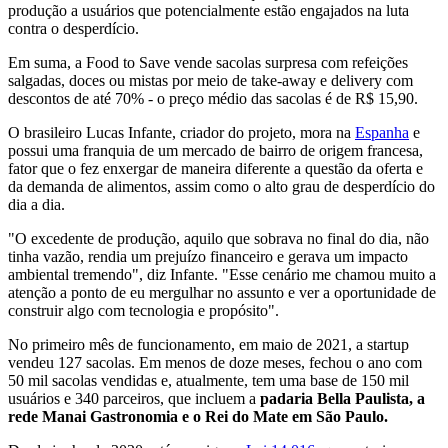
produção a usuários que potencialmente estão engajados na luta
contra o desperdício.
Em suma, a Food to Save vende sacolas surpresa com refeições
salgadas, doces ou mistas por meio de take-away e delivery com
descontos de até 70% - o preço médio das sacolas é de R$ 15,90.
O brasileiro Lucas Infante, criador do projeto, mora na
Espanha
e
possui uma franquia de um mercado de bairro de origem francesa,
fator que o fez enxergar de maneira diferente a questão da oferta e
da demanda de alimentos, assim como o alto grau de desperdício do
dia a dia.
"O excedente de produção, aquilo que sobrava no final do dia, não
tinha vazão, rendia um prejuízo financeiro e gerava um impacto
ambiental tremendo", diz Infante. "Esse cenário me chamou muito a
atenção a ponto de eu mergulhar no assunto e ver a oportunidade de
construir algo com tecnologia e propósito".
No primeiro mês de funcionamento, em maio de 2021, a startup
vendeu 127 sacolas. Em menos de doze meses, fechou o ano com
50 mil sacolas vendidas e, atualmente, tem uma base de 150 mil
usuários e 340 parceiros, que incluem a
padaria Bella Paulista, a
rede Manai Gastronomia e o Rei do Mate em São Paulo.