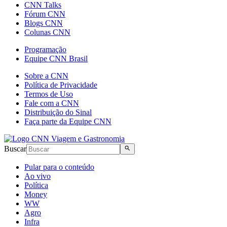
CNN Talks
Fórum CNN
Blogs CNN
Colunas CNN
Programação
Equipe CNN Brasil
Sobre a CNN
Política de Privacidade
Termos de Uso
Fale com a CNN
Distribuição do Sinal
Faça parte da Equipe CNN
Buscar
Pular para o conteúdo
Ao vivo
Política
Money
WW
Agro
Infra