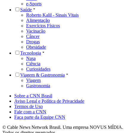
e-Sports
Saúde
Roberto Kalil - Sinais Vitais
Alimentação
Exercícios Físicos
Vacinação
Câncer
Drogas
Obesidade
Tecnologia
Nasa
Ciência
Curiosidades
Viagem & Gastronomia
Viagem
Gastronomia
Sobre a CNN Brasil
Aviso Legal e Política de Privacidade
Termos de Uso
Fale com a CNN
Faça parte da Equipe CNN
© Cable News Network Brasil. Uma empresa NOVUS MÍDIA.
Todos os direitos reservados.