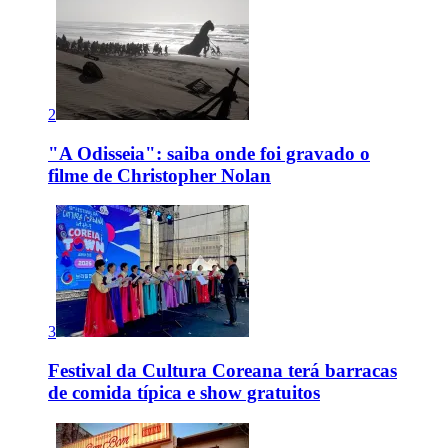
2
"A Odisseia": saiba onde foi gravado o
filme de Christopher Nolan
3
Festival da Cultura Coreana terá barracas
de comida típica e show gratuitos