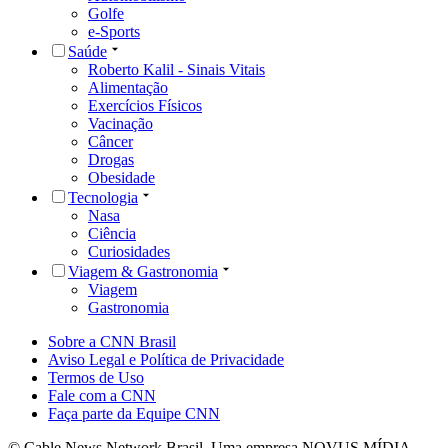
Golfe
e-Sports
Saúde
Roberto Kalil - Sinais Vitais
Alimentação
Exercícios Físicos
Vacinação
Câncer
Drogas
Obesidade
Tecnologia
Nasa
Ciência
Curiosidades
Viagem & Gastronomia
Viagem
Gastronomia
Sobre a CNN Brasil
Aviso Legal e Política de Privacidade
Termos de Uso
Fale com a CNN
Faça parte da Equipe CNN
© Cable News Network Brasil. Uma empresa NOVUS MÍDIA.