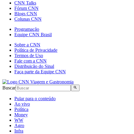
CNN Talks
Fórum CNN
Blogs CNN
Colunas CNN
Programação
Equipe CNN Brasil
Sobre a CNN
Política de Privacidade
Termos de Uso
Fale com a CNN
Distribuição do Sinal
Faça parte da Equipe CNN
Buscar
Pular para o conteúdo
Ao vivo
Política
Money
WW
Agro
Infra