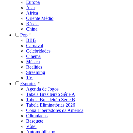
Europa
Ásia
África
Oriente Médio
Rússia
China
Pop
BBB
Carnaval
Celebridades
Cinema
Música
Realities
Streaming
TV
Esportes
Agenda de Jogos
Tabela Brasileirão Série A
Tabela Brasileirão Série B
Tabela Eliminatórias 2026
Copa Libertadores da América
Olimpíadas
Basquete
Vôlei
Automobilismo