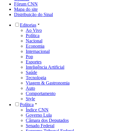
Fórum CNN
Mapa do site
Distribuição do Sinal
Editorias
Ao Vivo
Política
Nacional
Economia
Internacional
Pop
Esportes
Inteligência Artificial
Saúde
Tecnologia
Viagem & Gastronomia
Auto
Comportamento
Style
Política
Índice CNN
Governo Lula
Câmara dos Deputados
Senado Federal
Supremo Tribunal Federal