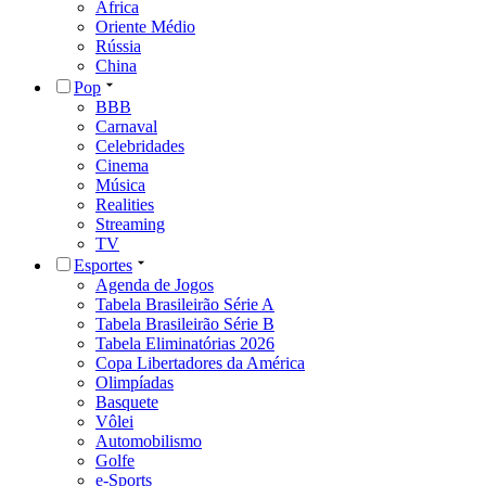
África
Oriente Médio
Rússia
China
Pop
BBB
Carnaval
Celebridades
Cinema
Música
Realities
Streaming
TV
Esportes
Agenda de Jogos
Tabela Brasileirão Série A
Tabela Brasileirão Série B
Tabela Eliminatórias 2026
Copa Libertadores da América
Olimpíadas
Basquete
Vôlei
Automobilismo
Golfe
e-Sports