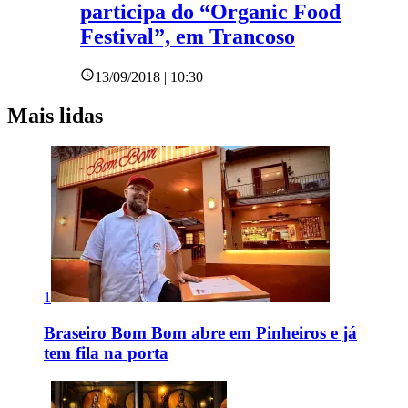
participa do “Organic Food
Festival”, em Trancoso
13/09/2018 | 10:30
Mais lidas
1
Braseiro Bom Bom abre em Pinheiros e já
tem fila na porta