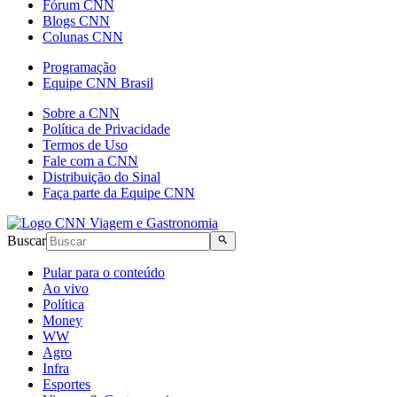
Fórum CNN
Blogs CNN
Colunas CNN
Programação
Equipe CNN Brasil
Sobre a CNN
Política de Privacidade
Termos de Uso
Fale com a CNN
Distribuição do Sinal
Faça parte da Equipe CNN
Buscar
Pular para o conteúdo
Ao vivo
Política
Money
WW
Agro
Infra
Esportes