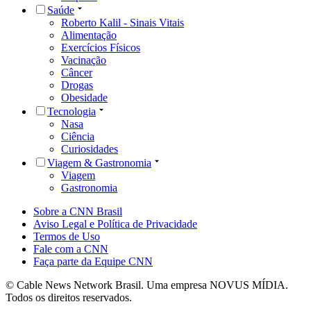
Saúde
Roberto Kalil - Sinais Vitais
Alimentação
Exercícios Físicos
Vacinação
Câncer
Drogas
Obesidade
Tecnologia
Nasa
Ciência
Curiosidades
Viagem & Gastronomia
Viagem
Gastronomia
Sobre a CNN Brasil
Aviso Legal e Política de Privacidade
Termos de Uso
Fale com a CNN
Faça parte da Equipe CNN
© Cable News Network Brasil. Uma empresa NOVUS MÍDIA.
Todos os direitos reservados.