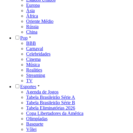
Europa
Ásia
África
Oriente Médio
Rússia
China
Pop
BBB
Carnaval
Celebridades
Cinema
Música
Realities
Streaming
TV
Esportes
Agenda de Jogos
Tabela Brasileirão Série A
Tabela Brasileirão Série B
Tabela Eliminatórias 2026
Copa Libertadores da América
Olimpíadas
Basquete
Vôlei