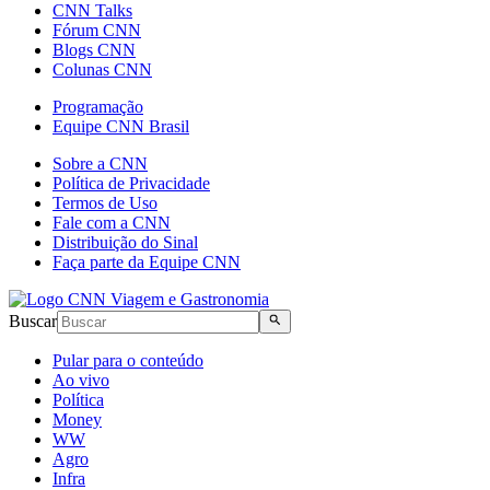
CNN Talks
Fórum CNN
Blogs CNN
Colunas CNN
Programação
Equipe CNN Brasil
Sobre a CNN
Política de Privacidade
Termos de Uso
Fale com a CNN
Distribuição do Sinal
Faça parte da Equipe CNN
Buscar
Pular para o conteúdo
Ao vivo
Política
Money
WW
Agro
Infra