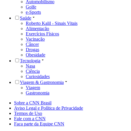
Automobilismo
Golfe
e-Sports
Saúde
Roberto Kalil - Sinais Vitais
Alimentação
Exercícios Físicos
Vacinação
Câncer
Drogas
Obesidade
Tecnologia
Nasa
Ciência
Curiosidades
Viagem & Gastronomia
Viagem
Gastronomia
Sobre a CNN Brasil
Aviso Legal e Política de Privacidade
Termos de Uso
Fale com a CNN
Faça parte da Equipe CNN