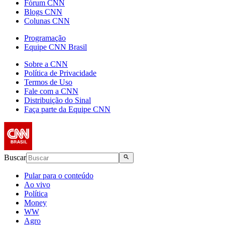
Fórum CNN
Blogs CNN
Colunas CNN
Programação
Equipe CNN Brasil
Sobre a CNN
Política de Privacidade
Termos de Uso
Fale com a CNN
Distribuição do Sinal
Faça parte da Equipe CNN
Buscar
Pular para o conteúdo
Ao vivo
Política
Money
WW
Agro