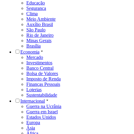
Educação
Segurança
Clima
Meio Ambiente
Auxílio Brasil
São Paulo
Rio de Janeiro
Minas Gerais
Brasília
Economia
Mercado
Investimentos
Banco Central
Bolsa de Valores
Imposto de Renda
Finanças Pessoais
Loterias
Sustentabilidade
Internacional
Guerra na Ucrânia
Guerra em Israel
Estados Unidos
Europa
Ásia
África