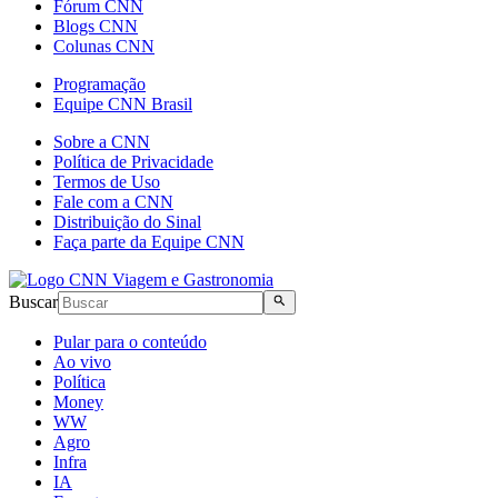
Fórum CNN
Blogs CNN
Colunas CNN
Programação
Equipe CNN Brasil
Sobre a CNN
Política de Privacidade
Termos de Uso
Fale com a CNN
Distribuição do Sinal
Faça parte da Equipe CNN
Buscar
Pular para o conteúdo
Ao vivo
Política
Money
WW
Agro
Infra
IA