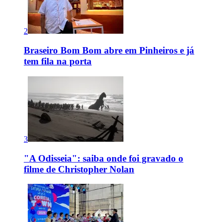
2
Braseiro Bom Bom abre em Pinheiros e já
tem fila na porta
3
"A Odisseia": saiba onde foi gravado o
filme de Christopher Nolan