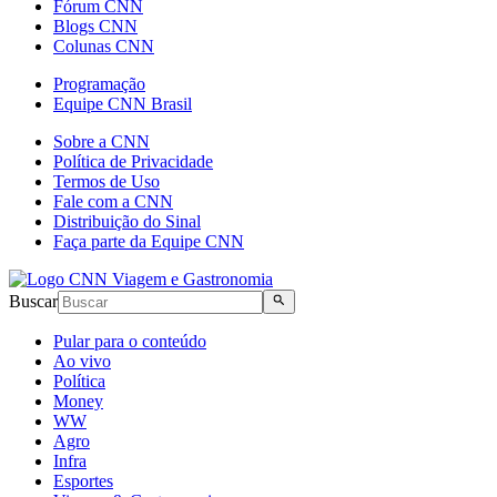
Fórum CNN
Blogs CNN
Colunas CNN
Programação
Equipe CNN Brasil
Sobre a CNN
Política de Privacidade
Termos de Uso
Fale com a CNN
Distribuição do Sinal
Faça parte da Equipe CNN
Buscar
Pular para o conteúdo
Ao vivo
Política
Money
WW
Agro
Infra
Esportes