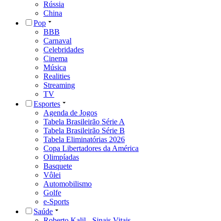
Rússia
China
Pop
BBB
Carnaval
Celebridades
Cinema
Música
Realities
Streaming
TV
Esportes
Agenda de Jogos
Tabela Brasileirão Série A
Tabela Brasileirão Série B
Tabela Eliminatórias 2026
Copa Libertadores da América
Olimpíadas
Basquete
Vôlei
Automobilismo
Golfe
e-Sports
Saúde
Roberto Kalil - Sinais Vitais