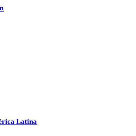
om
rica Latina