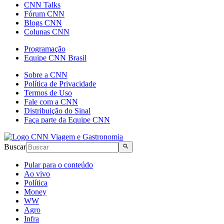
CNN Talks
Fórum CNN
Blogs CNN
Colunas CNN
Programação
Equipe CNN Brasil
Sobre a CNN
Política de Privacidade
Termos de Uso
Fale com a CNN
Distribuição do Sinal
Faça parte da Equipe CNN
Buscar
Pular para o conteúdo
Ao vivo
Política
Money
WW
Agro
Infra