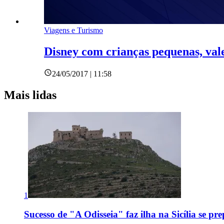
Viagens e Turismo
Disney com crianças pequenas, val
24/05/2017 | 11:58
Mais lidas
1
Sucesso de "A Odisseia" faz ilha na Sicília se pr