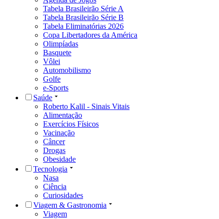
Tabela Brasileirão Série A
Tabela Brasileirão Série B
Tabela Eliminatórias 2026
Copa Libertadores da América
Olimpíadas
Basquete
Vôlei
Automobilismo
Golfe
e-Sports
Saúde
Roberto Kalil - Sinais Vitais
Alimentação
Exercícios Físicos
Vacinação
Câncer
Drogas
Obesidade
Tecnologia
Nasa
Ciência
Curiosidades
Viagem & Gastronomia
Viagem