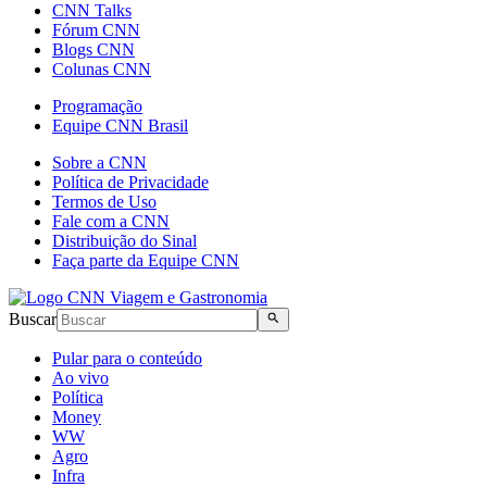
CNN Talks
Fórum CNN
Blogs CNN
Colunas CNN
Programação
Equipe CNN Brasil
Sobre a CNN
Política de Privacidade
Termos de Uso
Fale com a CNN
Distribuição do Sinal
Faça parte da Equipe CNN
Buscar
Pular para o conteúdo
Ao vivo
Política
Money
WW
Agro
Infra