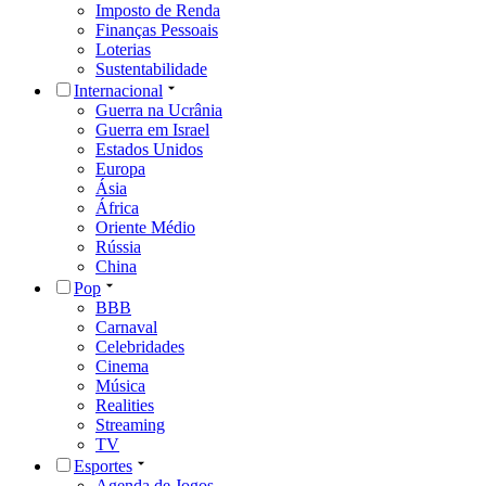
Imposto de Renda
Finanças Pessoais
Loterias
Sustentabilidade
Internacional
Guerra na Ucrânia
Guerra em Israel
Estados Unidos
Europa
Ásia
África
Oriente Médio
Rússia
China
Pop
BBB
Carnaval
Celebridades
Cinema
Música
Realities
Streaming
TV
Esportes
Agenda de Jogos