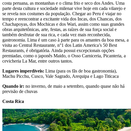
costa peruana, as montanhas e o clima frio e seco dos Andes. Uma
parte desta cultura e sociedade milenar vive hoje em cada vilarejo e
se revela nos costumes da população. Chegar ao Peru é viajar no
tempo e reencontrar a excitante vida dos Incas, dos Chancas, dos
Chachapoyas, dos Mochicas e dos Wari, assim como suas grandes
obras arquitetônicas, arte, festas, as raízes de sua força social e
também desfrutar de sua rica, e cada vez mais reconhecida,
gastronomia. Lima é um caso à parte para os amantes da boa mesa, a
visita ao Central Restaurante, n°1 dos Latin America’s 50 Best
Restaurants, é obrigatória. Ainda possui excepcionais opções
premiadas, como o japonês Maido, o Osso Carniceria, Picanteria, a
cevicheria La Mar, entre outros tantos.
Lugares imperdíveis:
Lima (para os fãs de boa gastronomia),
Machu Picchu, Cusco, Vale Sagrado, Arequipa e Lago Titicaca
Quando ir:
no inverno, de maio a setembro, quando quase não há
previsão de chuvas
Costa Rica