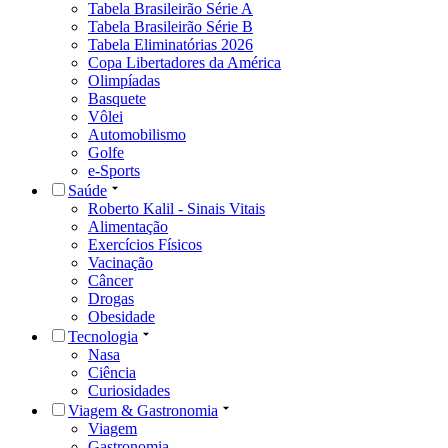
Tabela Brasileirão Série A
Tabela Brasileirão Série B
Tabela Eliminatórias 2026
Copa Libertadores da América
Olimpíadas
Basquete
Vôlei
Automobilismo
Golfe
e-Sports
Saúde
Roberto Kalil - Sinais Vitais
Alimentação
Exercícios Físicos
Vacinação
Câncer
Drogas
Obesidade
Tecnologia
Nasa
Ciência
Curiosidades
Viagem & Gastronomia
Viagem
Gastronomia