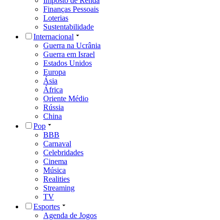
Imposto de Renda
Finanças Pessoais
Loterias
Sustentabilidade
Internacional
Guerra na Ucrânia
Guerra em Israel
Estados Unidos
Europa
Ásia
África
Oriente Médio
Rússia
China
Pop
BBB
Carnaval
Celebridades
Cinema
Música
Realities
Streaming
TV
Esportes
Agenda de Jogos