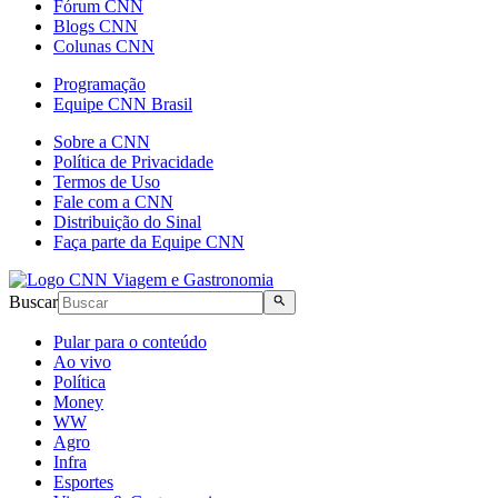
Fórum CNN
Blogs CNN
Colunas CNN
Programação
Equipe CNN Brasil
Sobre a CNN
Política de Privacidade
Termos de Uso
Fale com a CNN
Distribuição do Sinal
Faça parte da Equipe CNN
Buscar
Pular para o conteúdo
Ao vivo
Política
Money
WW
Agro
Infra
Esportes