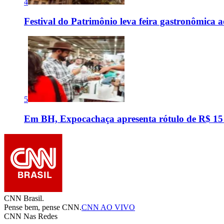
4
Festival do Patrimônio leva feira gastronômica 
5
Em BH, Expocachaça apresenta rótulo de R$ 15
CNN Brasil.
Pense bem, pense CNN.
CNN AO VIVO
CNN Nas Redes