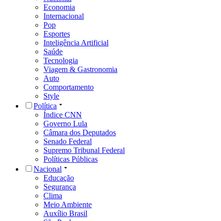
Economia
Internacional
Pop
Esportes
Inteligência Artificial
Saúde
Tecnologia
Viagem & Gastronomia
Auto
Comportamento
Style
Política
Índice CNN
Governo Lula
Câmara dos Deputados
Senado Federal
Supremo Tribunal Federal
Políticas Públicas
Nacional
Educação
Segurança
Clima
Meio Ambiente
Auxílio Brasil