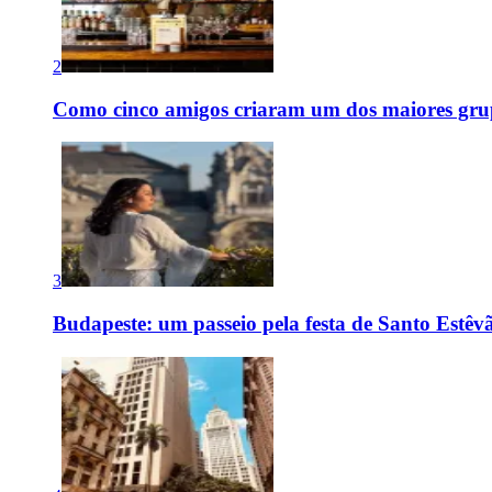
2
Como cinco amigos criaram um dos maiores grup
3
Budapeste: um passeio pela festa de Santo Estê