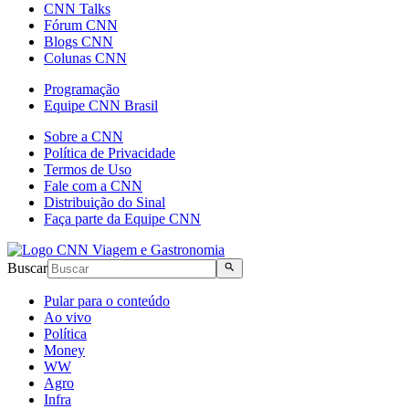
CNN Talks
Fórum CNN
Blogs CNN
Colunas CNN
Programação
Equipe CNN Brasil
Sobre a CNN
Política de Privacidade
Termos de Uso
Fale com a CNN
Distribuição do Sinal
Faça parte da Equipe CNN
Buscar
Pular para o conteúdo
Ao vivo
Política
Money
WW
Agro
Infra