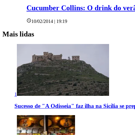
Cucumber Collins: O drink do ve
10/02/2014 | 19:19
Mais lidas
1
Sucesso de "A Odisseia" faz ilha na Sicília se pr