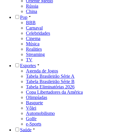
Oriente Médio
Rússia
China
Pop
BBB
Carnaval
Celebridades
Cinema
Música
Realities
Streaming
TV
Esportes
Agenda de Jogos
Tabela Brasileirão Série A
Tabela Brasileirão Série B
Tabela Eliminatórias 2026
Copa Libertadores da América
Olimpíadas
Basquete
Vôlei
Automobilismo
Golfe
e-Sports
Saúde