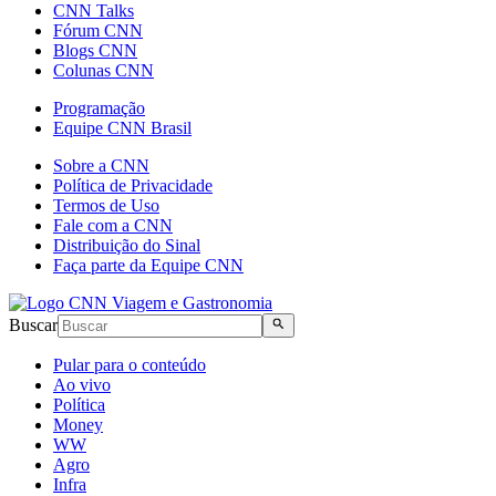
CNN Talks
Fórum CNN
Blogs CNN
Colunas CNN
Programação
Equipe CNN Brasil
Sobre a CNN
Política de Privacidade
Termos de Uso
Fale com a CNN
Distribuição do Sinal
Faça parte da Equipe CNN
Buscar
Pular para o conteúdo
Ao vivo
Política
Money
WW
Agro
Infra