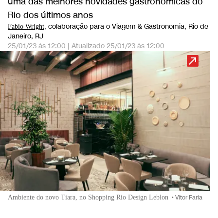
uma das melhores novidades gastronômicas do
Rio dos últimos anos
, colaboração para o Viagem & Gastronomia
, Rio de
Fabio Wright
Janeiro, RJ
25/01/23 às 12:00
|
Atualizado
25/01/23 às 12:00
Ambiente do novo Tiara, no Shopping Rio Design Leblon
•
Vitor Faria