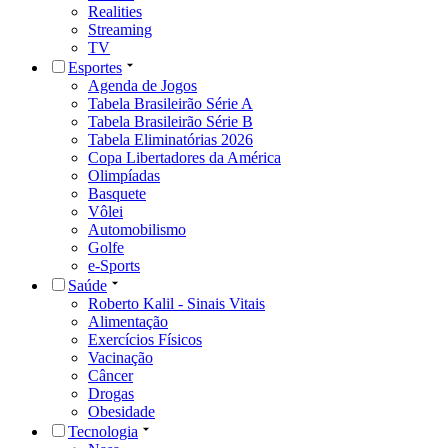
Realities
Streaming
TV
Esportes
Agenda de Jogos
Tabela Brasileirão Série A
Tabela Brasileirão Série B
Tabela Eliminatórias 2026
Copa Libertadores da América
Olimpíadas
Basquete
Vôlei
Automobilismo
Golfe
e-Sports
Saúde
Roberto Kalil - Sinais Vitais
Alimentação
Exercícios Físicos
Vacinação
Câncer
Drogas
Obesidade
Tecnologia