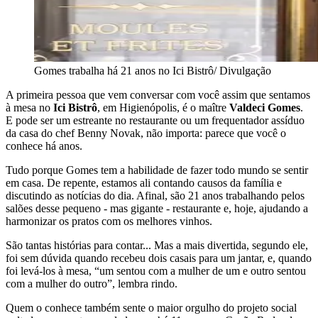
Gomes trabalha há 21 anos no Ici Bistrô/ Divulgação
A primeira pessoa que vem conversar com você assim que sentamos
à mesa no
Ici Bistrô
, em Higienópolis, é o maître
Valdeci Gomes
.
E pode ser um estreante no restaurante ou um frequentador assíduo
da casa do chef Benny Novak, não importa: parece que você o
conhece há anos.
Tudo porque Gomes tem a habilidade de fazer todo mundo se sentir
em casa. De repente, estamos ali contando causos da família e
discutindo as notícias do dia. Afinal, são 21 anos trabalhando pelos
salões desse pequeno - mas gigante - restaurante e, hoje, ajudando a
harmonizar os pratos com os melhores vinhos.
São tantas histórias para contar... Mas a mais divertida, segundo ele,
foi sem dúvida quando recebeu dois casais para um jantar, e, quando
foi levá-los à mesa, “um sentou com a mulher de um e outro sentou
com a mulher do outro”, lembra rindo.
Quem o conhece também sente o maior orgulho do projeto social