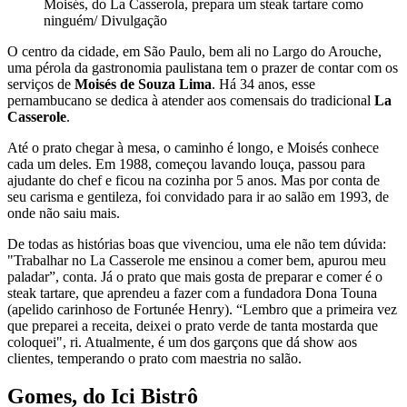
Moisés, do La Casserola, prepara um steak tartare como
ninguém/ Divulgação
O centro da cidade, em São Paulo, bem ali no Largo do Arouche,
uma pérola da gastronomia paulistana tem o prazer de contar com os
serviços de
Moisés de Souza Lima
. Há 34 anos, esse
pernambucano se dedica à atender aos comensais do tradicional
La
Casserole
.
Até o prato chegar à mesa, o caminho é longo, e Moisés conhece
cada um deles. Em 1988, começou lavando louça, passou para
ajudante do chef e ficou na cozinha por 5 anos. Mas por conta de
seu carisma e gentileza, foi convidado para ir ao salão em 1993, de
onde não saiu mais.
De todas as histórias boas que vivenciou, uma ele não tem dúvida:
"Trabalhar no La Casserole me ensinou a comer bem, apurou meu
paladar”, conta. Já o prato que mais gosta de preparar e comer é o
steak tartare, que aprendeu a fazer com a fundadora Dona Touna
(apelido carinhoso de Fortunée Henry). “Lembro que a primeira vez
que preparei a receita, deixei o prato verde de tanta mostarda que
coloquei", ri. Atualmente, é um dos garçons que dá show aos
clientes, temperando o prato com maestria no salão.
Gomes, do Ici Bistrô