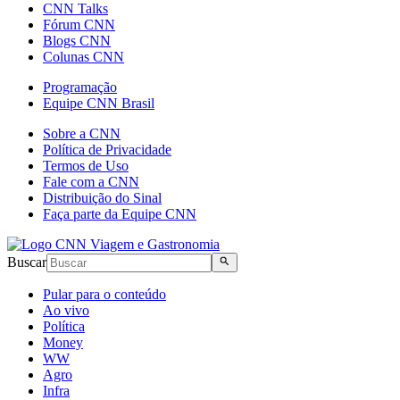
CNN Talks
Fórum CNN
Blogs CNN
Colunas CNN
Programação
Equipe CNN Brasil
Sobre a CNN
Política de Privacidade
Termos de Uso
Fale com a CNN
Distribuição do Sinal
Faça parte da Equipe CNN
Buscar
Pular para o conteúdo
Ao vivo
Política
Money
WW
Agro
Infra