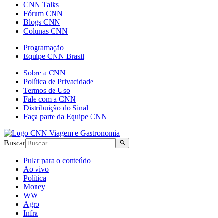
CNN Talks
Fórum CNN
Blogs CNN
Colunas CNN
Programação
Equipe CNN Brasil
Sobre a CNN
Política de Privacidade
Termos de Uso
Fale com a CNN
Distribuição do Sinal
Faça parte da Equipe CNN
Buscar
Pular para o conteúdo
Ao vivo
Política
Money
WW
Agro
Infra