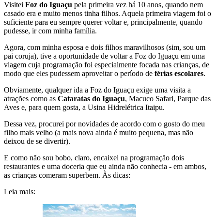
Visitei
Foz do Iguaçu
pela primeira vez há 10 anos, quando nem
casado era e muito menos tinha filhos. Aquela primeira viagem foi o
suficiente para eu sempre querer voltar e, principalmente, quando
pudesse, ir com minha família.
Agora, com minha esposa e dois filhos maravilhosos (sim, sou um
pai coruja), tive a oportunidade de voltar a Foz do Iguaçu em uma
viagem cuja programação foi especialmente focada nas crianças, de
modo que eles pudessem aproveitar o período de
férias escolares
.
Obviamente, qualquer ida a Foz do Iguaçu exige uma visita a
atrações como as
Cataratas do Iguaçu
, Macuco Safari, Parque das
Aves e, para quem gosta, a Usina Hidrelétrica Itaipu.
Dessa vez, procurei por novidades de acordo com o gosto do meu
filho mais velho (a mais nova ainda é muito pequena, mas não
deixou de se divertir).
E como não sou bobo, claro, encaixei na programação dois
restaurantes e uma doceria que eu ainda não conhecia - em ambos,
as crianças comeram superbem. Às dicas:
Leia mais: