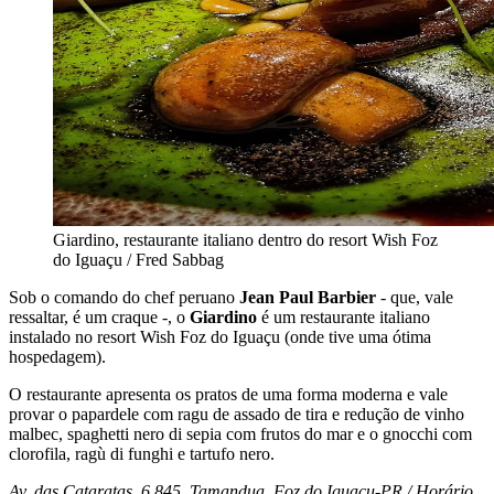
Giardino, restaurante italiano dentro do resort Wish Foz
do Iguaçu / Fred Sabbag
Sob o comando do chef peruano
Jean Paul Barbier
- que, vale
ressaltar, é um craque -, o
Giardino
é um restaurante italiano
instalado no resort Wish Foz do Iguaçu (onde tive uma ótima
hospedagem).
O restaurante apresenta os pratos de uma forma moderna e vale
provar o papardele com ragu de assado de tira e redução de vinho
malbec, spaghetti nero di sepia com frutos do mar e o gnocchi com
clorofila, ragù di funghi e tartufo nero.
Av. das Cataratas, 6.845, Tamandua, Foz do Iguaçu-PR / Horário