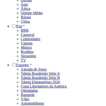
Europa
Ásia
África
Oriente Médio
Rússia
China
Pop
BBB
Carnaval
Celebridades
Cinema
Música
Realities
Streaming
TV
Esportes
Agenda de Jogos
Tabela Brasileirão Série A
Tabela Brasileirão Série B
Tabela Eliminatórias 2026
Copa Libertadores da América
Olimpíadas
Basquete
Vôlei
Automobilismo