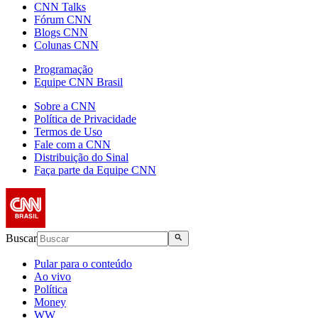
CNN Talks
Fórum CNN
Blogs CNN
Colunas CNN
Programação
Equipe CNN Brasil
Sobre a CNN
Política de Privacidade
Termos de Uso
Fale com a CNN
Distribuição do Sinal
Faça parte da Equipe CNN
Buscar
Pular para o conteúdo
Ao vivo
Política
Money
WW