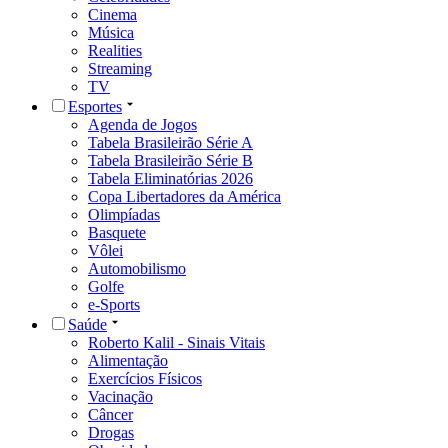
Cinema
Música
Realities
Streaming
TV
Esportes
Agenda de Jogos
Tabela Brasileirão Série A
Tabela Brasileirão Série B
Tabela Eliminatórias 2026
Copa Libertadores da América
Olimpíadas
Basquete
Vôlei
Automobilismo
Golfe
e-Sports
Saúde
Roberto Kalil - Sinais Vitais
Alimentação
Exercícios Físicos
Vacinação
Câncer
Drogas