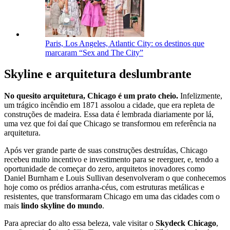
Paris, Los Angeles, Atlantic City: os destinos que
marcaram “Sex and The City”
Skyline e arquitetura deslumbrante
No quesito arquitetura, Chicago é um prato cheio.
Infelizmente,
um trágico incêndio em 1871 assolou a cidade, que era repleta de
construções de madeira. Essa data é lembrada diariamente por lá,
uma vez que foi daí que Chicago se transformou em referência na
arquitetura.
Após ver grande parte de suas construções destruídas, Chicago
recebeu muito incentivo e investimento para se reerguer, e, tendo a
oportunidade de começar do zero, arquitetos inovadores como
Daniel Burnham e Louis Sullivan desenvolveram o que conhecemos
hoje como os prédios arranha-céus, com estruturas metálicas e
resistentes, que transformaram Chicago em uma das cidades com o
mais
lindo skyline do mundo
.
Para apreciar do alto essa beleza, vale visitar o
Skydeck Chicago
,