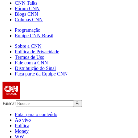
CNN Talks
Fórum CNN
Blogs CNN
Colunas CNN
Programação
Equipe CNN Brasil
Sobre a CNN
Política de Privacidade
Termos de Uso
Fale com a CNN
Distribuição do Sinal
Faça parte da Equipe CNN
Buscar
Pular para o conteúdo
Ao vivo
Política
Money
WW