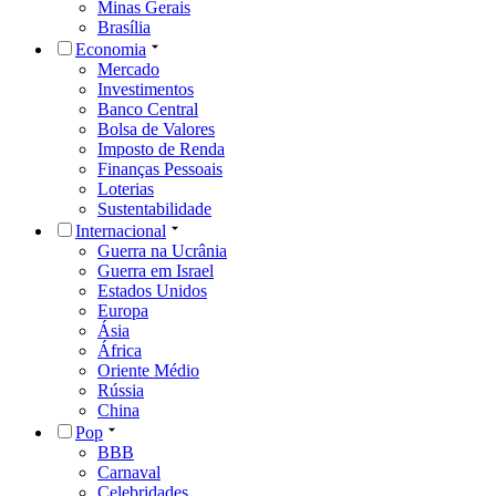
Minas Gerais
Brasília
Economia
Mercado
Investimentos
Banco Central
Bolsa de Valores
Imposto de Renda
Finanças Pessoais
Loterias
Sustentabilidade
Internacional
Guerra na Ucrânia
Guerra em Israel
Estados Unidos
Europa
Ásia
África
Oriente Médio
Rússia
China
Pop
BBB
Carnaval
Celebridades