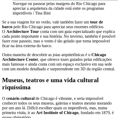
Navegar ou passear pelas margens do Rio Chicago para
apreciar a arquitetura da cidade está entre os programas
imperdíveis / Tina Bini
Se a sua viagem for no verão, vale também fazer um
tour de
barco
pelo Rio Chicago para apreciar seus enormes edifícios.
O
Architecture Tour
conta com um guia especializado que explica
cada ponto importante e sua história. No inverno, também é possível
fazer esse passeio, mas o vento é tão gelado que torna impossível
ficar na área externa do barco.
Outra maneira de descobrir as joias arquitetônicas é o
Chicago
Architecture Center
, que oferece tours guiados pelas edificações
mais famosas e ainda conta com um espaço exclusivo em sua sede
com um modelo detalhado e surpreendente em 3D da região central.
Museus, teatros e uma vida cultural
riquíssima
O
cenário cultural
de Chicago é vibrante, e seria impossível
conhecer todos os seus museus, galerias e teatros mesmo morando
por um ano lá. Difícil escolher quais os imperdíveis, mas, numa
primeira visita, ir ao
Art Institute of Chicago
, fundado em 1879, é
quase obrigatório.