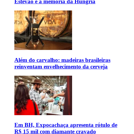
Estêvão e a memória da Hungria
Além do carvalho: madeiras brasileiras
reinventam envelhecimento da cerveja
Em BH, Expocachaça apresenta rótulo de
R$ 15 mil com diamante cravado