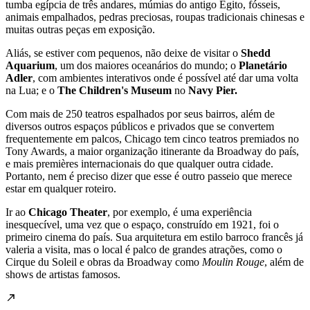
tumba egípcia de três andares, múmias do antigo Egito, fósseis,
animais empalhados, pedras preciosas, roupas tradicionais chinesas e
muitas outras peças em exposição.
Aliás, se estiver com pequenos, não deixe de visitar o
Shedd
Aquarium
, um dos maiores oceanários do mundo; o
Planetário
Adler
, com ambientes interativos onde é possível até dar uma volta
na Lua; e o
The Children's Museum
no
Navy Pier.
Com mais de 250 teatros espalhados por seus bairros, além de
diversos outros espaços públicos e privados que se convertem
frequentemente em palcos, Chicago tem cinco teatros premiados no
Tony Awards, a maior organização itinerante da Broadway do país,
e mais premières internacionais do que qualquer outra cidade.
Portanto, nem é preciso dizer que esse é outro passeio que merece
estar em qualquer roteiro.
Ir ao
Chicago Theater
, por exemplo, é uma experiência
inesquecível, uma vez que o espaço, construído em 1921, foi o
primeiro cinema do país. Sua arquitetura em estilo barroco francês já
valeria a visita, mas o local é palco de grandes atrações, como o
Cirque du Soleil e obras da Broadway como
Moulin Rouge
, além de
shows de artistas famosos.