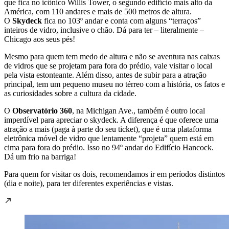
que fica no icônico Willis Tower, o segundo edifício mais alto da
América, com 110 andares e mais de 500 metros de altura.
O
Skydeck
fica no 103º andar e conta com alguns “terraços”
inteiros de vidro, inclusive o chão. Dá para ter – literalmente –
Chicago aos seus pés!
Mesmo para quem tem medo de altura e não se aventura nas caixas
de vidros que se projetam para fora do prédio, vale visitar o local
pela vista estonteante. Além disso, antes de subir para a atração
principal, tem um pequeno museu no térreo com a história, os fatos e
as curiosidades sobre a cultura da cidade.
O
Observatório 360
, na Michigan Ave., também é outro local
imperdível para apreciar o skydeck. A diferença é que oferece uma
atração a mais (paga à parte do seu ticket), que é uma plataforma
eletrônica móvel de vidro que lentamente “projeta” quem está em
cima para fora do prédio. Isso no 94º andar do Edifício Hancock.
Dá um frio na barriga!
Para quem for visitar os dois, recomendamos ir em períodos distintos
(dia e noite), para ter diferentes experiências e vistas.