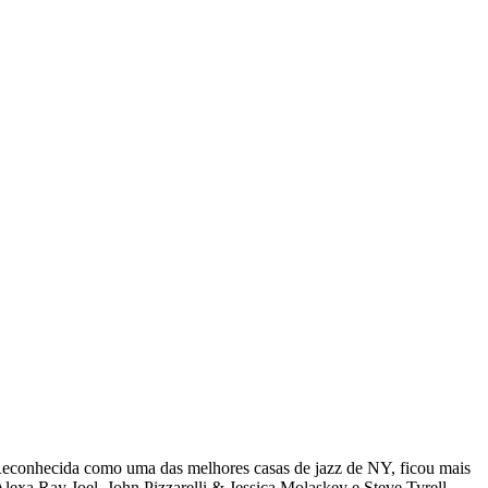
Reconhecida como uma das melhores casas de jazz de NY, ficou mais
xa Ray Joel, John Pizzarelli & Jessica Molaskey e Steve Tyrell.