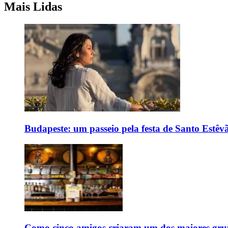
Mais Lidas
Budapeste: um passeio pela festa de Santo Estê
Como cinco amigos criaram um dos maiores grup