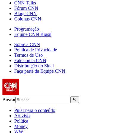
CNN Talks
Fórum CNN
Blogs CNN
Colunas CNN
Programação
Equipe CNN Brasil
Sobre a CNN
Política de Privacidade
Termos de Uso
Fale com a CNN
Distribuição do Sinal
Faça parte da Equipe CNN
Buscar
Pular para o conteúdo
Ao vivo
Política
Money
WW