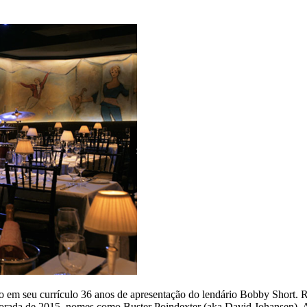
 em seu currículo 36 anos de apresentação do lendário Bobby Short. 
rada de 2015, nomes como Buster Poindexter (aka David Johansen), Ale