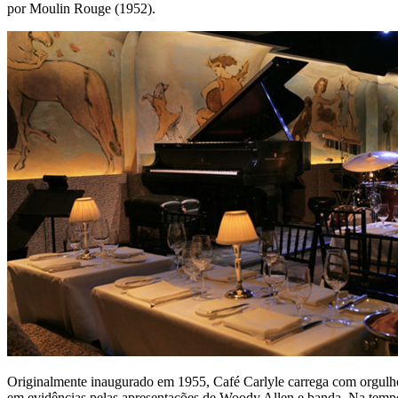
por Moulin Rouge (1952).
Originalmente inaugurado em 1955, Café Carlyle carrega com orgulho
em evidências pelas apresentações de Woody Allen e banda. Na tempo