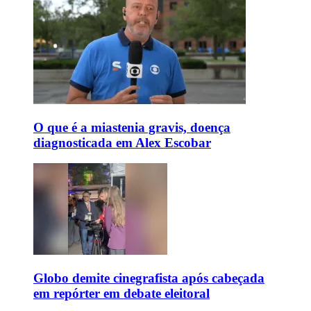
O que é a miastenia gravis, doença
diagnosticada em Alex Escobar
Globo demite cinegrafista após cabeçada
em repórter em debate eleitoral