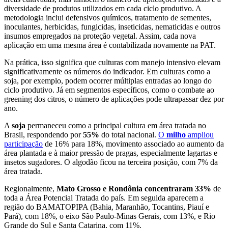
diversidade de produtos utilizados em cada ciclo produtivo. A
metodologia inclui defensivos químicos, tratamento de sementes,
inoculantes, herbicidas, fungicidas, inseticidas, nematicidas e outros
insumos empregados na proteção vegetal. Assim, cada nova
aplicação em uma mesma área é contabilizada novamente na PAT.
Na prática, isso significa que culturas com manejo intensivo elevam
significativamente os números do indicador. Em culturas como a
soja, por exemplo, podem ocorrer múltiplas entradas ao longo do
ciclo produtivo. Já em segmentos específicos, como o combate ao
greening dos citros, o número de aplicações pode ultrapassar dez por
ano.
A
soja
permaneceu como a principal cultura em área tratada no
Brasil, respondendo por
55%
do total nacional.
O
milho
ampliou
participação
de 16% para 18%, movimento associado ao aumento da
área plantada e à maior pressão de pragas, especialmente lagartas e
insetos sugadores. O algodão ficou na terceira posição, com 7% da
área tratada.
Regionalmente,
Mato Grosso e Rondônia concentraram 33%
de
toda a Área Potencial Tratada do país. Em seguida aparecem a
região do BAMATOPIPA (Bahia, Maranhão, Tocantins, Piauí e
Pará), com 18%, o eixo São Paulo-Minas Gerais, com 13%, e Rio
Grande do Sul e Santa Catarina, com 11%.