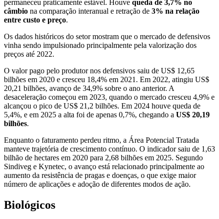
permaneceu praticamente estável. Houve
queda de 3,7% no
câmbio
na comparação interanual e retração de
3% na relação
entre custo e preço
.
Os dados históricos do setor mostram que o mercado de defensivos
vinha sendo impulsionado principalmente pela valorização dos
preços até 2022.
O valor pago pelo produtor nos defensivos saiu de US$ 12,65
bilhões em 2020 e cresceu 18,4% em 2021. Em 2022, atingiu US$
20,21 bilhões, avanço de 34,9% sobre o ano anterior. A
desaceleração começou em 2023, quando o mercado cresceu 4,9% e
alcançou o pico de US$ 21,2 bilhões. Em 2024 houve queda de
5,4%, e em 2025 a alta foi de apenas 0,7%, chegando a
US$ 20,19
bilhões
.
Enquanto o faturamento perdeu ritmo, a Área Potencial Tratada
manteve trajetória de crescimento contínuo. O indicador saiu de 1,63
bilhão de hectares em 2020 para 2,68 bilhões em 2025. Segundo
Sindiveg e Kynetec, o avanço está relacionado principalmente ao
aumento da resistência de pragas e doenças, o que exige maior
número de aplicações e adoção de diferentes modos de ação.
Biológicos