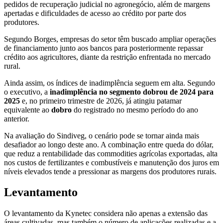
pedidos de recuperação judicial no agronegócio, além de margens
apertadas e dificuldades de acesso ao crédito por parte dos
produtores.
Segundo Borges, empresas do setor têm buscado ampliar operações
de financiamento junto aos bancos para posteriormente repassar
crédito aos agricultores, diante da restrição enfrentada no mercado
rural.
Ainda assim, os índices de inadimplência seguem em alta. Segundo
o executivo, a
inadimplência no segmento dobrou de 2024 para
2025
e, no primeiro trimestre de 2026, já atingiu patamar
equivalente ao
dobro
do registrado no mesmo período do ano
anterior.
Na avaliação do Sindiveg, o cenário pode se tornar ainda mais
desafiador ao longo deste ano. A combinação entre queda do dólar,
que reduz a rentabilidade das commodities agrícolas exportadas, alta
nos custos de fertilizantes e combustíveis e manutenção dos juros em
níveis elevados tende a pressionar as margens dos produtores rurais.
Levantamento
O levantamento da Kynetec considera não apenas a extensão das
áreas cultivadas, mas também o número de aplicações realizadas e a