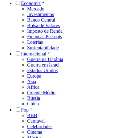
Economia
Mercado
Investimentos
Banco Central
Bolsa de Valores
Imposto de Renda
Finanças Pessoais
Loterias
Sustentabilidade
Internacional
Guerra na Ucrânia
Guerra em Israel
Estados Unidos
Europa
Ásia
África
Oriente Médio
Rússia
China
Pop
BBB
Carnaval
Celebridades
Cinema
Música