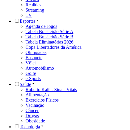
Realities
Streaming
TV
Esportes
Agenda de Jogos
Tabela Brasileirão Série A
Tabela Brasileirão Série B
Tabela Eliminatórias 2026
Copa Libertadores da América
Olimpíadas
Basquete
Vôlei
Automobilismo
Golfe
e-Sports
Saúde
Roberto Kalil - Sinais Vitais
Alimentação
Exercícios Físicos
Vacinação
Câncer
Drogas
Obesidade
Tecnologia