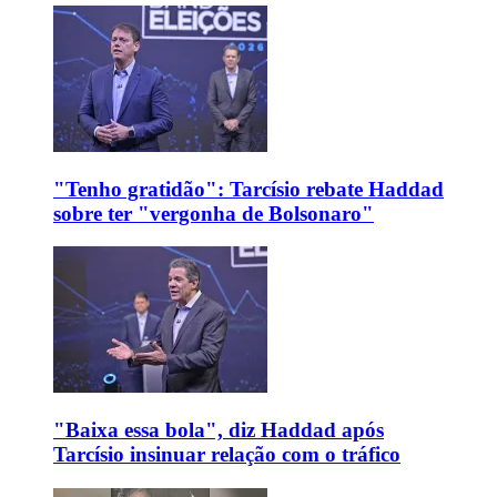
"Tenho gratidão": Tarcísio rebate Haddad
sobre ter "vergonha de Bolsonaro"
"Baixa essa bola", diz Haddad após
Tarcísio insinuar relação com o tráfico