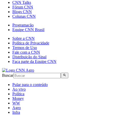
CNN Talks
Fórum CNN
Blogs CNN
Colunas CNN
Programação
Equipe CNN Brasil
Sobre a CNN
Política de Privacidade
Termos de Uso
Fale com a CNN
Distribuição do Sinal
Faça parte da Equipe CNN
Buscar
Pular para o conteúdo
Ao vivo
Política
Money
WW
Agro
Infra