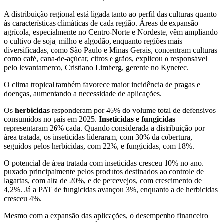
A distribuição regional está ligada tanto ao perfil das culturas quanto
às características climáticas de cada região. Áreas de expansão
agrícola, especialmente no Centro-Norte e Nordeste, vêm ampliando
o cultivo de soja, milho e algodão, enquanto regiões mais
diversificadas, como São Paulo e Minas Gerais, concentram culturas
como café, cana-de-açúcar, citros e grãos, explicou o responsável
pelo levantamento, Cristiano Limberg, gerente no Kynetec.
O clima tropical também favorece maior incidência de pragas e
doenças, aumentando a necessidade de aplicações.
Os
herbicidas
responderam por 46% do volume total de defensivos
consumidos no país em 2025.
Inseticidas e fungicidas
representaram 26% cada. Quando considerada a distribuição por
área tratada, os inseticidas lideraram, com 30% da cobertura,
seguidos pelos herbicidas, com 22%, e fungicidas, com 18%.
O potencial de área tratada com inseticidas cresceu 10% no ano,
puxado principalmente pelos produtos destinados ao controle de
lagartas, com alta de 20%, e de percevejos, com crescimento de
4,2%. Já a PAT de fungicidas avançou 3%, enquanto a de herbicidas
cresceu 4%.
Mesmo com a expansão das aplicações, o desempenho financeiro