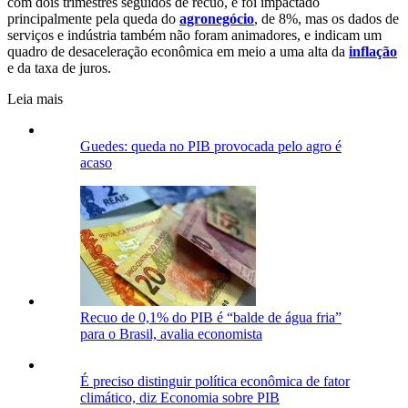
com dois trimestres seguidos de recuo, e foi impactado
principalmente pela queda do
agronegócio
, de 8%, mas os dados de
serviços e indústria também não foram animadores, e indicam um
quadro de desaceleração econômica em meio a uma alta da
inflação
e da taxa de juros.
Leia mais
Guedes: queda no PIB provocada pelo agro é
acaso
Recuo de 0,1% do PIB é “balde de água fria”
para o Brasil, avalia economista
É preciso distinguir política econômica de fator
climático, diz Economia sobre PIB