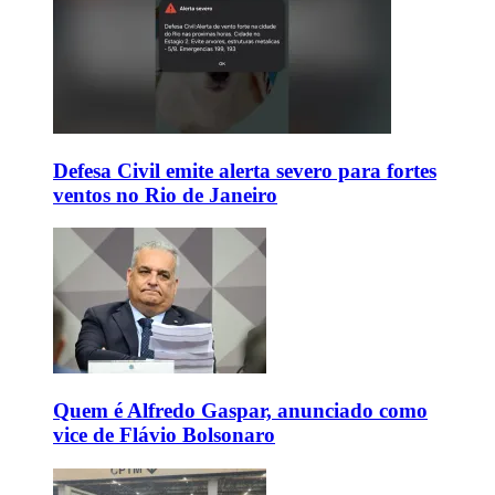
Defesa Civil emite alerta severo para fortes
ventos no Rio de Janeiro
Quem é Alfredo Gaspar, anunciado como
vice de Flávio Bolsonaro