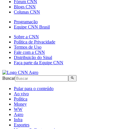
Fórum CNN
Blogs CNN
Colunas CNN
Programação
Equipe CNN Brasil
Sobre a CNN
Política de Privacidade
Termos de Uso
Fale com a CNN
Distribuição do Sinal
Faça parte da Equipe CNN
Buscar
Pular para o conteúdo
Ao vivo
Política
Money
WW
Agro
Infra
Esportes