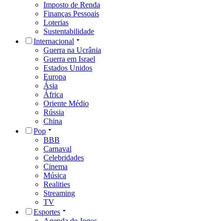
Imposto de Renda
Finanças Pessoais
Loterias
Sustentabilidade
Internacional
Guerra na Ucrânia
Guerra em Israel
Estados Unidos
Europa
Ásia
África
Oriente Médio
Rússia
China
Pop
BBB
Carnaval
Celebridades
Cinema
Música
Realities
Streaming
TV
Esportes
Agenda de Jogos