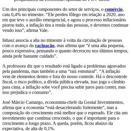
Um dos principais componentes do setor de serviços, o
comércio
,
caiu 0,4% no trimestre. “Ele perdeu fôlego em relação a 2020, ano
em que teve o auxílio emergencial, e agora o processo inflacionário
piorou tudo, a inflação tira a renda das pessoas, e devemos continuar
vendo isso”, afirma Vale.
Inhasz associa a alta no trimestre à volta da circulação de pessoas
com o avanço da
vacinação
, mas afirma que “é uma alta pequena,
pouco expressiva, pensando o quanto decresceu nos últimos tempos,
ainda pede bastante cuidado”.
A professora diz que o resultado está ligado a problemas agravados
pela pandemia, mas também a uma “raiz estrutural”. “A inflação
vem de elementos dentro e fora do nosso controle. Há o descontrole
fiscal, o risco político, a dívida pública elevada, isso joga o câmbio
para cima, a inflação sobe você precisa subir juros para conter, mas
isso prejudica o consumo”.
José Márcio Camargo, economista-chefe da Genial Investimentos,
afirma que a economia “está desacelerando fortemente”, mas a
composição do crescimento está melhor que o esperado. Ele cita um
investimento que continua crescendo, o que é importante para o
crescimento a longo prazo. A queda, porém, ficou abaixo da
expectativa, de alta de 0,1%.