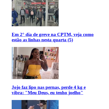
Em 2° dia de greve na CPTM, veja como
estão as linhas nesta quarta (5)
Jojo faz lipo nas pernas, perde 4 kg e
vibra: "Meu Deus, eu tenho joelho"