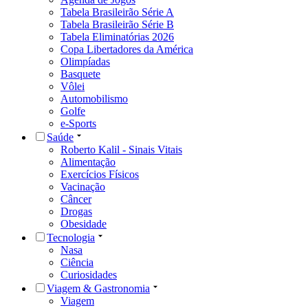
Tabela Brasileirão Série A
Tabela Brasileirão Série B
Tabela Eliminatórias 2026
Copa Libertadores da América
Olimpíadas
Basquete
Vôlei
Automobilismo
Golfe
e-Sports
Saúde
Roberto Kalil - Sinais Vitais
Alimentação
Exercícios Físicos
Vacinação
Câncer
Drogas
Obesidade
Tecnologia
Nasa
Ciência
Curiosidades
Viagem & Gastronomia
Viagem