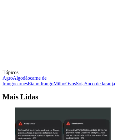
Tópicos
Agro
Algodão
carne de
frango
carnes
Etanol
frango
Milho
Ovos
Soja
Suco de laranja
Mais Lidas