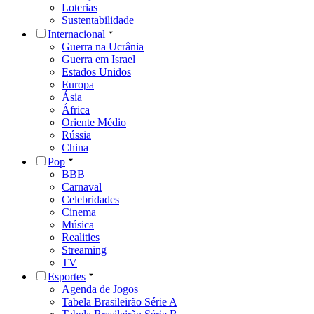
Loterias
Sustentabilidade
Internacional
Guerra na Ucrânia
Guerra em Israel
Estados Unidos
Europa
Ásia
África
Oriente Médio
Rússia
China
Pop
BBB
Carnaval
Celebridades
Cinema
Música
Realities
Streaming
TV
Esportes
Agenda de Jogos
Tabela Brasileirão Série A