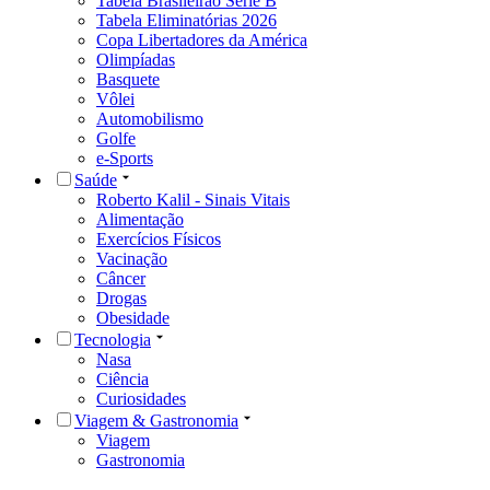
Tabela Brasileirão Série B
Tabela Eliminatórias 2026
Copa Libertadores da América
Olimpíadas
Basquete
Vôlei
Automobilismo
Golfe
e-Sports
Saúde
Roberto Kalil - Sinais Vitais
Alimentação
Exercícios Físicos
Vacinação
Câncer
Drogas
Obesidade
Tecnologia
Nasa
Ciência
Curiosidades
Viagem & Gastronomia
Viagem
Gastronomia