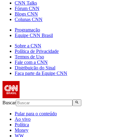
CNN Talks
Fórum CNN
Blogs CNN
Colunas CNN
Programação
Equipe CNN Brasil
Sobre a CNN
Política de Privacidade
Termos de Uso
Fale com a CNN
Distribuição do Sinal
Faça parte da Equipe CNN
Buscar
Pular para o conteúdo
Ao vivo
Política
Money
WW