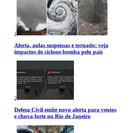
1
Alerta, aulas suspensas e tornado: veja
impactos de ciclone-bomba pelo país
2
Defesa Civil emite novo alerta para ventos
e chuva forte no Rio de Janeiro