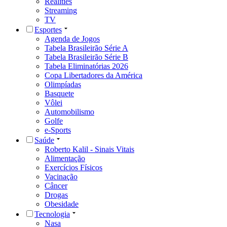
Realities
Streaming
TV
Esportes
Agenda de Jogos
Tabela Brasileirão Série A
Tabela Brasileirão Série B
Tabela Eliminatórias 2026
Copa Libertadores da América
Olimpíadas
Basquete
Vôlei
Automobilismo
Golfe
e-Sports
Saúde
Roberto Kalil - Sinais Vitais
Alimentação
Exercícios Físicos
Vacinação
Câncer
Drogas
Obesidade
Tecnologia
Nasa