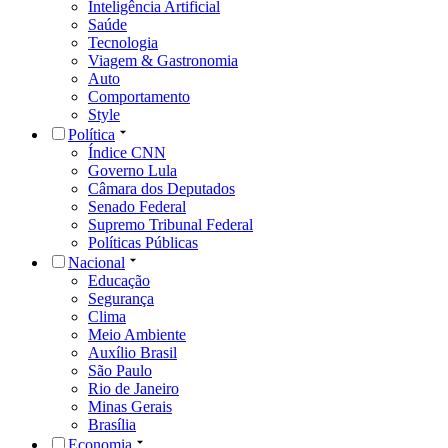
Inteligência Artificial
Saúde
Tecnologia
Viagem & Gastronomia
Auto
Comportamento
Style
Política
Índice CNN
Governo Lula
Câmara dos Deputados
Senado Federal
Supremo Tribunal Federal
Políticas Públicas
Nacional
Educação
Segurança
Clima
Meio Ambiente
Auxílio Brasil
São Paulo
Rio de Janeiro
Minas Gerais
Brasília
Economia