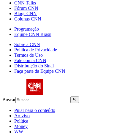
CNN Talks
Fórum CNN
Blogs CNN
Colunas CNN
Programação
Equipe CNN Brasil
Sobre a CNN
Política de Privacidade
Termos de Uso
Fale com a CNN
Distribuição do Sinal
Faça parte da Equipe CNN
Buscar
Pular para o conteúdo
Ao vivo
Política
Money
WW