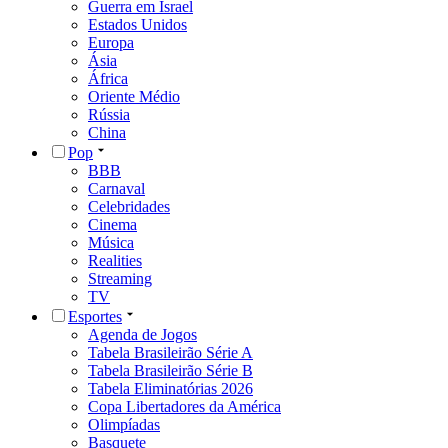
Guerra em Israel
Estados Unidos
Europa
Ásia
África
Oriente Médio
Rússia
China
Pop
BBB
Carnaval
Celebridades
Cinema
Música
Realities
Streaming
TV
Esportes
Agenda de Jogos
Tabela Brasileirão Série A
Tabela Brasileirão Série B
Tabela Eliminatórias 2026
Copa Libertadores da América
Olimpíadas
Basquete