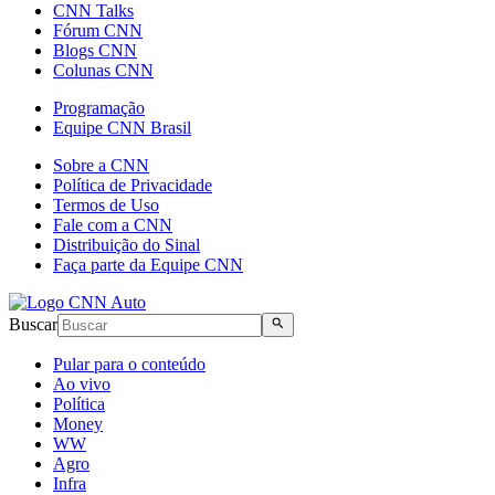
CNN Talks
Fórum CNN
Blogs CNN
Colunas CNN
Programação
Equipe CNN Brasil
Sobre a CNN
Política de Privacidade
Termos de Uso
Fale com a CNN
Distribuição do Sinal
Faça parte da Equipe CNN
Buscar
Pular para o conteúdo
Ao vivo
Política
Money
WW
Agro
Infra