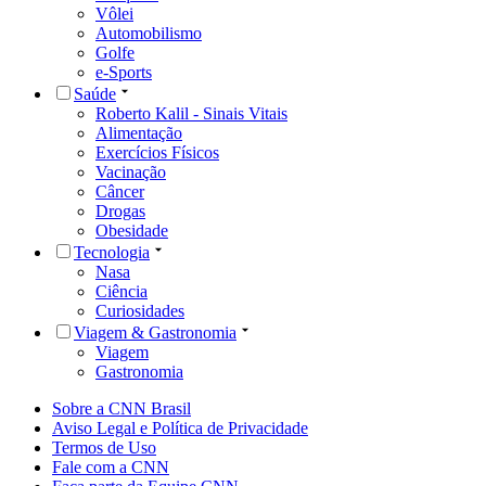
Vôlei
Automobilismo
Golfe
e-Sports
Saúde
Roberto Kalil - Sinais Vitais
Alimentação
Exercícios Físicos
Vacinação
Câncer
Drogas
Obesidade
Tecnologia
Nasa
Ciência
Curiosidades
Viagem & Gastronomia
Viagem
Gastronomia
Sobre a CNN Brasil
Aviso Legal e Política de Privacidade
Termos de Uso
Fale com a CNN