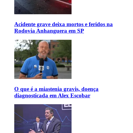
Acidente grave deixa mortos e feridos na
Rodovia Anhanguera em SP
O que é a miastenia gravis, doença
diagnosticada em Alex Escobar