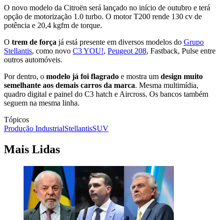
O novo modelo da Citroën será lançado no início de outubro e terá
opção de motorização 1.0 turbo. O motor T200 rende 130 cv de
potência e 20,4 kgfm de torque.
O
trem de força
já está presente em diversos modelos do
Grupo
Stellantis
, como novo
C3 YOU!
,
Peugeot 208
, Fastback, Pulse entre
outros automóveis.
Por dentro, o
modelo já foi flagrado
e mostra um
design muito
semelhante aos demais carros da marca
. Mesma multimídia,
quadro digital e painel do C3 hatch e Aircross. Os bancos também
seguem na mesma linha.
Tópicos
Produção Industrial
Stellantis
SUV
Mais Lidas